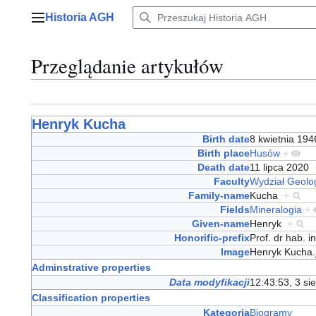
Przejdź
Historia AGH
do
Menu główne
zawartości
Przeglądanie artykułów
Henryk Kucha
Birth date
8 kwietnia 19
Birth place
Husów
+
Death date
11 lipca 2020
Faculty
Wydział Geolog
Family-name
Kucha
+
Fields
Mineralogia
+
Given-name
Henryk
+
Honorific-prefix
Prof. dr hab. 
Image
Henryk Kucha
Adminstrative properties
Data modyfikacji
12:43:53, 3 si
Classification properties
Kategoria
Biogramy