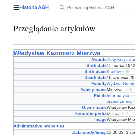
Przejdź
Historia AGH
do
Menu główne
zawartości
Przeglądanie artykułów
Władysław Kazimierz Mierzwa
Awards
Złoty Krzyż Za
Birth date
11 marca 19
Birth place
Kraków
+
Death date
10 czerwca 2
Faculty
Wydział Geodez
Family-name
Mierzwa
+
Fields
Informatyka
+
przestrzennej
Given-name
Władysław Ka
Honorific-prefix
Dr inż.
+
Image
Władysław Mi
Adminstrative properties
Data modyfikacji
13:00:09, 3 si