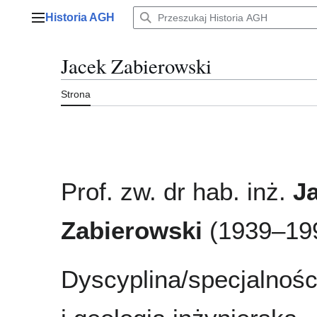
Przejdź
Historia AGH
do
Menu główne
zawartości
Jacek Zabierowski
Strona
Prof. zw. dr hab. inż.
J
Zabierowski
(1939–19
Dyscyplina/specjalnośc