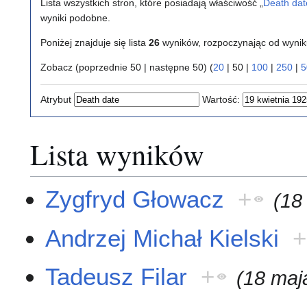
Lista wszystkich stron, które posiadają właściwość „
Death dat
wyniki podobne.
Poniżej znajduje się lista
26
wyników, rozpoczynając od wyni
Zobacz (
poprzednie 50
|
następne 50
) (
20
|
50
|
100
|
250
|
5
Atrybut
Wartość:
Lista wyników
Zygfryd Głowacz
+
(18
Andrzej Michał Kielski
+
Tadeusz Filar
+
(18 maj