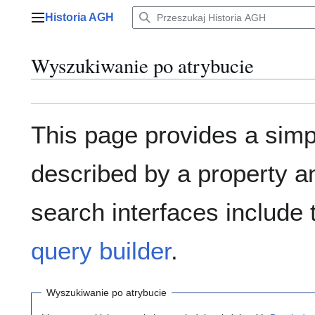
Przejdź
Historia AGH
do
Menu główne
zawartości
Wyszukiwanie po atrybucie
This page provides a sim
described by a property a
search interfaces include
query builder
.
Wyszukiwanie po atrybucie