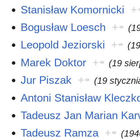
Stanisław Komornicki
+
Bogusław Loesch
+
(1
Leopold Jeziorski
+
(19
Marek Doktor
+
(19 sie
Jur Piszak
+
(19 styczni
Antoni Stanisław Kleczk
Tadeusz Jan Marian Ka
Tadeusz Ramza
+
(194