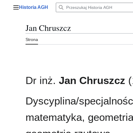
Przejdź
Historia AGH
do
Menu główne
zawartości
Jan Chruszcz
Strona
Dr inż.
Jan Chruszcz
(
Dyscyplina/specjalnośc
matematyka, geometria