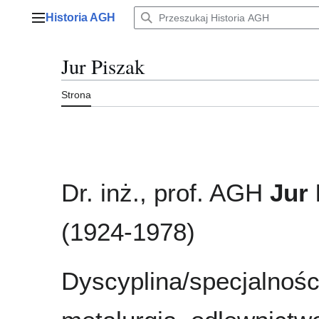
Przejdź
Historia AGH
do
Menu główne
zawartości
Jur Piszak
Strona
Dr. inż., prof. AGH
Jur 
(1924-1978)
Dyscyplina/specjalnośc