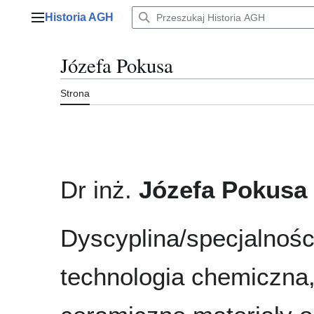
Przejdź
Historia AGH
do
Menu główne
zawartości
Józefa Pokusa
Strona
Dr inż.
Józefa Pokusa
Dyscyplina/specjalnośc
technologia chemiczna,