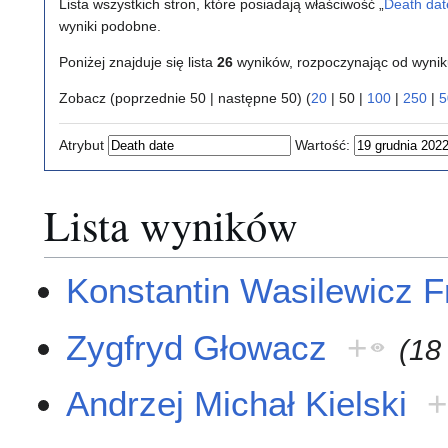
Lista wszystkich stron, które posiadają właściwość „
Death dat
wyniki podobne.
Poniżej znajduje się lista
26
wyników, rozpoczynając od wyni
Zobacz (
poprzednie 50
|
następne 50
) (
20
|
50
|
100
|
250
|
5
Atrybut
Wartość:
Lista wyników
Konstantin Wasilewicz F
Zygfryd Głowacz
+
(18
Andrzej Michał Kielski
+