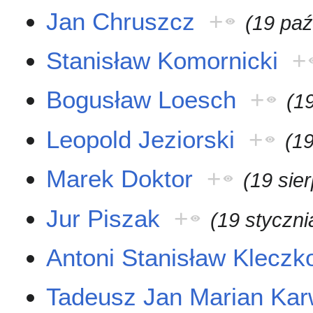
Jan Chruszcz
+
(19 paź
Stanisław Komornicki
+
Bogusław Loesch
+
(1
Leopold Jeziorski
+
(19
Marek Doktor
+
(19 sie
Jur Piszak
+
(19 styczni
Antoni Stanisław Kleczk
Tadeusz Jan Marian Ka