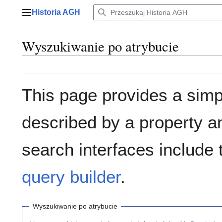
Przejdź
Historia AGH
do
Menu główne
zawartości
Wyszukiwanie po atrybucie
This page provides a sim
described by a property a
search interfaces include
query builder
.
Wyszukiwanie po atrybucie