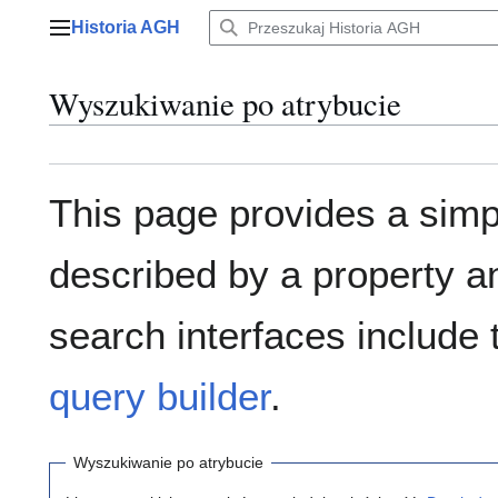
Przejdź
Historia AGH
do
Menu główne
zawartości
Wyszukiwanie po atrybucie
This page provides a sim
described by a property a
search interfaces include
query builder
.
Wyszukiwanie po atrybucie