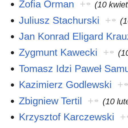
Zofia Orman
+
(10 kwie
Juliusz Stachurski
+
(1
Jan Konrad Eligard Kra
Zygmunt Kawecki
+
(1
Tomasz Idzi Paweł Samu
Kazimierz Godlewski
+
Zbigniew Tertil
+
(10 lu
Krzysztof Karczewski
+