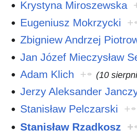
Krystyna Miroszewska
Eugeniusz Mokrzycki
+
Zbigniew Andrzej Piotro
Jan Józef Mieczysław S
Adam Klich
+
(10 sierpn
Jerzy Aleksander Jancz
Stanisław Pelczarski
+
Stanisław Rzadkosz
+