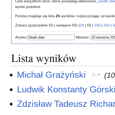
Lista wszystkich stron, które posiadają właściwość „
Death dat
wyniki podobne.
Poniżej znajduje się lista
26
wyników, rozpoczynając od wyni
Zobacz (
poprzednie 50
|
następne 50
) (
20
|
50
|
100
|
250
|
5
Atrybut
Wartość:
Lista wyników
Michał Grażyński
+
(10
Ludwik Konstanty Górsk
Zdzisław Tadeusz Richar