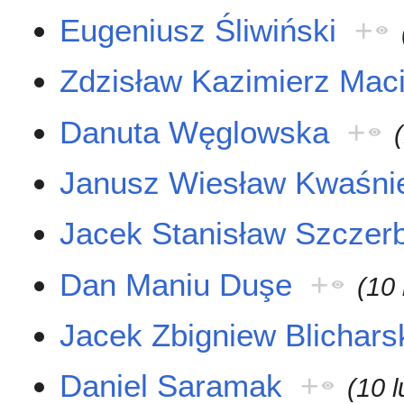
Eugeniusz Śliwiński
+
Zdzisław Kazimierz Mac
Danuta Węglowska
+
Janusz Wiesław Kwaśni
Jacek Stanisław Szczer
Dan Maniu Duşe
+
(10
Jacek Zbigniew Blichars
Daniel Saramak
+
(10 