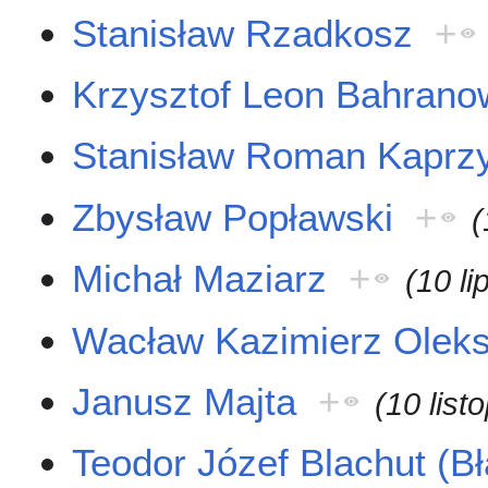
Stanisław Rzadkosz
+
Krzysztof Leon Bahrano
Stanisław Roman Kaprz
Zbysław Popławski
+
(
Michał Maziarz
+
(10 l
Wacław Kazimierz Olek
Janusz Majta
+
(10 lis
Teodor Józef Blachut (Bł