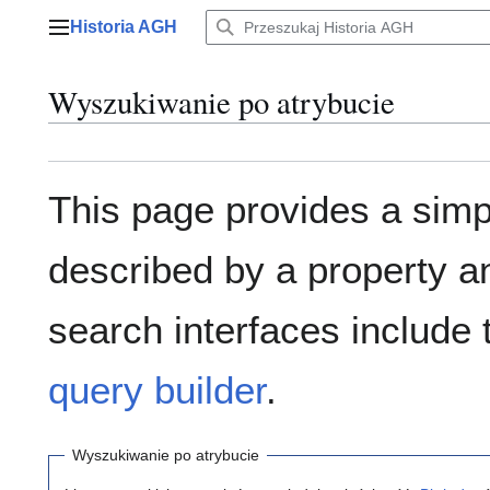
Przejdź
Historia AGH
do
Menu główne
zawartości
Wyszukiwanie po atrybucie
This page provides a sim
described by a property a
search interfaces include
query builder
.
Wyszukiwanie po atrybucie