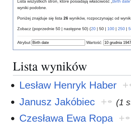
Lista wszystkich stron, które posiadają właściwość „
Birth date
wyniki podobne.
Poniżej znajduje się lista
26
wyników, rozpoczynając od wyni
Zobacz (
poprzednie 50
|
następne 50
) (
20
|
50
|
100
|
250
|
5
Atrybut
Wartość:
Lista wyników
Lesław Henryk Haber
+
Janusz Jakóbiec
+
(1 
Czesława Ewa Ropa
+