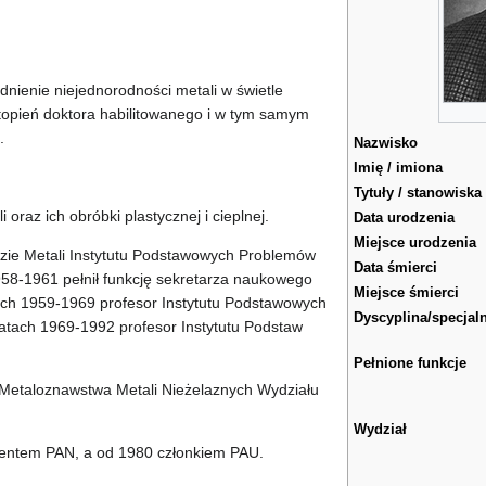
nienie niejednorodności metali w świetle
stopień doktora habilitowanego i w tym samym
.
Nazwisko
Imię / imiona
Tytuły / stanowiska
 oraz ich obróbki plastycznej i cieplnej.
Data urodzenia
Miejsce urodzenia
zie Metali Instytutu Podstawowych Problemów
Data śmierci
58-1961 pełnił funkcję sekretarza naukowego
Miejsce śmierci
ach 1959-1969 profesor Instytutu Podstawowych
Dyscyplina/specjal
atach 1969-1992 profesor Instytutu Podstaw
Pełnione funkcje
 Metaloznawstwa Metali Nieżelaznych Wydziału
Wydział
entem PAN, a od 1980 członkiem PAU.