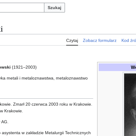
Szukaj
i
Czytaj
Zobacz formularz
Kod źr
Wo
owski
(1921–2003)
izyka metali i metaloznawstwa, metaloznawstwo
rakowie. Zmarł 20 czerwca 2003 roku w Krakowie.
w Krakowie.
y AG.
 asystenta w zakładzie Metalurgii Technicznych