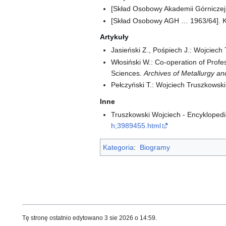
[Skład Osobowy Akademii Górniczej
[Skład Osobowy AGH … 1963/64]. K
Artykuły
Jasieński Z., Pośpiech J.: Wojciech 
Włosiński W.: Co-operation of Profe
Sciences.
Archives of Metallurgy an
Pełczyński T.: Wojciech Truszkowsk
Inne
Truszkowski Wojciech - Encykloped
h;3989455.html
Kategoria
:
Biogramy
Tę stronę ostatnio edytowano 3 sie 2026 o 14:59.