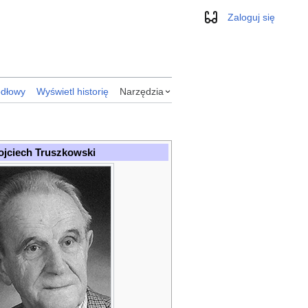
Zaloguj się
Wygląd
ódłowy
Wyświetl historię
Narzędzia
jciech Truszkowski