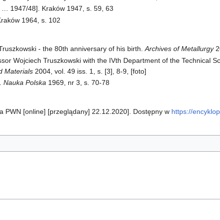
 … 1947/48]. Kraków 1947, s. 59, 63
raków 1964, s. 102
Truszkowski - the 80th anniversary of his birth.
Archives of Metallurgy
20
ssor Wojciech Truszkowski with the IVth Department of the Technical S
d Materials
2004, vol. 49 iss. 1, s. [3], 8-9, [foto]
i.
Nauka Polska
1969, nr 3, s. 70-78
ia PWN [online] [przeglądany] 22.12.2020]. Dostępny w
https://encyklo