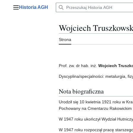
Przejdź
Historia AGH
do
Menu główne
zawartości
Wojciech Truszkowsk
Strona
Prof. zw. dr hab. inż.
Wojciech Truszk
Dyscyplina/specjalności: metalurgia, f
Nota biograficzna
Urodził się 10 kwietnia 1921 roku w K
Pochowany na Cmentarzu Rakowickim 
W 1947 roku ukończył Wydział Hutnicz
W 1947 roku rozpoczął pracę starszego