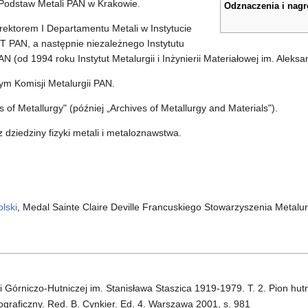
 Podstaw Metali PAN w Krakowie.
Odznaczenia i nag
rektorem I Departamentu Metali w Instytucie
 PAN, a następnie niezależnego Instytutu
(od 1994 roku Instytut Metalurgii i Inżynierii Materiałowej im. Aleks
m Komisji Metalurgii PAN.
of Metallurgy" (później „Archives of Metallurgy and Materials").
 dziedziny fizyki metali i metaloznawstwa.
lski
, Medal Sainte Claire Deville Francuskiego Stowarzyszenia Metalu
 Górniczo-Hutniczej im. Stanisława Staszica 1919-1979. T. 2. Pion hut
iograficzny. Red. B. Cynkier. Ed. 4. Warszawa 2001, s. 981