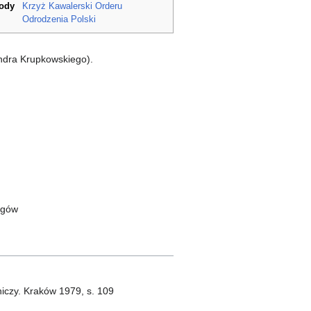
rody
Krzyż Kawalerski Orderu
Odrodzenia Polski
andra Krupkowskiego).
rgów
niczy. Kraków 1979, s. 109