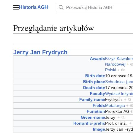
Przejdź
Historia AGH
do
Menu główne
zawartości
Przeglądanie artykułów
Jerzy Jan Frydrych
Awards
Krzyż Kawalers
Narodowej
+
Polski
+
Birth date
10 czerwca 1
Birth place
Schodnica (po
Death date
17 września 
Faculty
Wydział Inżynie
Family-name
Frydrych
+
Fields
Metalurgia
+
Function
Prorektor AG
Given-name
Jerzy
+
Honorific-prefix
Prof. dr inż.
+
Image
Jerzy Jan Fry