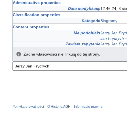
Adminstrative properties
Data modyfikacji
12:46:24, 3 si
Classification properties
Kategoria
Biogramy
Content properties
Ma podobiekt
Jerzy Jan Fry
Jan Frydrych
Zawiera zapytanie
Jerzy Jan Fry
Żadne właściwości nie linkują do tej strony.
Polityka prywatności
O Historia AGH
Informacje prawne