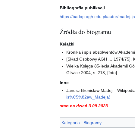
Bibliografia publikacji
https://badap.agh.edu.pl/autor/madej-
Źródła do biogramu
Książki
Kronika i spis absolwentów Akademii
[Skład Osobowy AGH … 1974/75]. K
Wielka Księga 85-lecia Akademii Górn
Gliwice 2004, s. 213, [foto]
Inne
Janusz Bronisław Madej – Wikipedia
is%C5%82aw_Madej
stan na dzień 3.09.2023
Kategoria
:
Biogramy