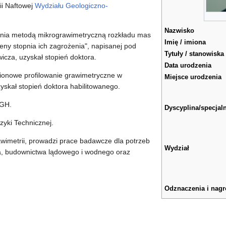
ii Naftowej
Wydziału Geologiczno-
Nazwisko
ania metodą mikrograwimetryczną rozkładu mas
Imię / imiona
ny stopnia ich zagrożenia", napisanej pod
Tytuły / stanowiska
icza, uzyskał stopień doktora.
Data urodzenia
ionowe profilowanie grawimetryczne w
Miejsce urodzenia
yskał stopień doktora habilitowanego.
AGH.
Dyscyplina/specjal
zyki Technicznej.
rawimetrii, prowadzi prace badawcze dla potrzeb
Wydział
ka, budownictwa lądowego i wodnego oraz
Odznaczenia i nag