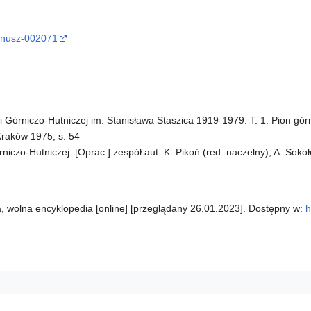
janusz-002071
 Górniczo-Hutniczej im. Stanisława Staszica 1919-1979. T. 1. Pion gór
raków 1975, s. 54
iczo-Hutniczej. [Oprac.] zespół aut. K. Pikoń (red. naczelny), A. Sokoł
, wolna encyklopedia [online] [przeglądany 26.01.2023]. Dostępny w:
h