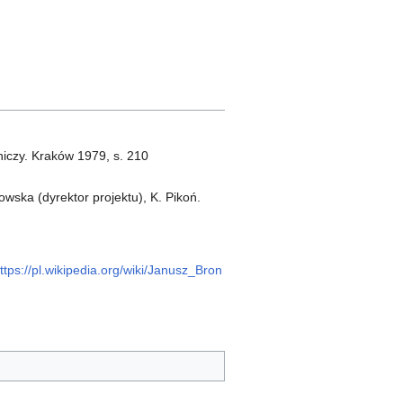
niczy. Kraków 1979, s. 210
owska (dyrektor projektu), K. Pikoń.
ttps://pl.wikipedia.org/wiki/Janusz_Bron