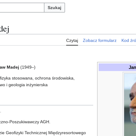
Szukaj
dej
Czytaj
Zobacz formularz
Kod źr
Jan
ław Madej
(1949–)
ofizyka stosowana, ochrona środowiska,
two i geologia inżynierska
.
iczno-Poszukiwawczy AGH.
ie Geofizyki Technicznej Międzyresortowego