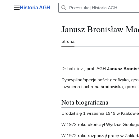
Przejdź
Historia AGH
do
Menu główne
zawartości
Janusz Bronisław Ma
Strona
Dr hab. inż., prof. AGH
Janusz Bronis
Dyscyplina/specjalności: geofizyka, ge
inżynieria i ochrona środowiska, górnic
Nota biograficzna
Urodził się 1 września 1949 w Krakowie
W 1972 roku ukończył Wydział Geolog
W 1972 roku rozpoczął pracę w Zakładz