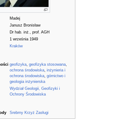
Madej
Janusz Bronisław
Dr hab. inż., prof. AGH
1 września 1949
Kraków
ności
geofizyka
,
geofizyka stosowana
,
ochrona środowiska
,
inżynieria i
ochrona środowiska
,
górnictwo i
geologia inżynierska
Wydział Geologii, Geofizyki i
Ochrony Środowiska
rody
Srebrny Krzyż Zasługi