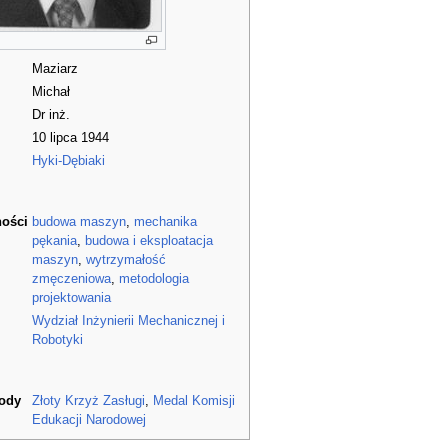
Maziarz
Michał
Dr inż.
10 lipca 1944
Hyki-Dębiaki
ności
budowa maszyn
,
mechanika
pękania
,
budowa i eksploatacja
maszyn
,
wytrzymałość
zmęczeniowa
,
metodologia
projektowania
Wydział Inżynierii Mechanicznej i
Robotyki
rody
Złoty Krzyż Zasługi
,
Medal Komisji
Edukacji Narodowej