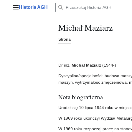
Przejdź
Historia AGH
do
Menu główne
zawartości
Michał Maziarz
Strona
Dr inż.
Michał Maziarz
(1944-)
Dyscyplina/specjalności: budowa maszy
maszyn, wytrzymałość zmęczeniowa, m
Nota biograficzna
Urodził się 10 lipca 1944 roku w miejsc
W 1969 roku ukończył Wydział Metalur
W 1969 roku rozpoczął pracę na stanow