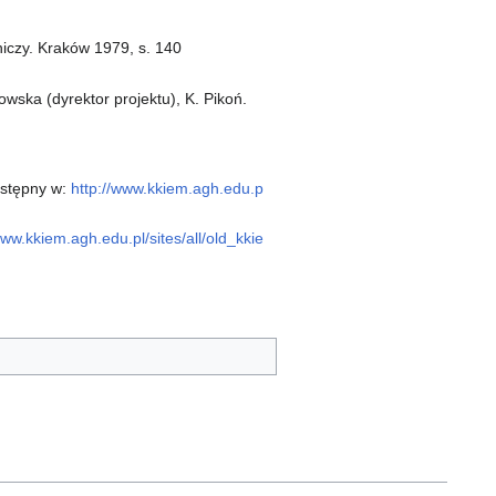
niczy. Kraków 1979, s. 140
owska (dyrektor projektu), K. Pikoń.
Dostępny w:
http://www.kkiem.agh.edu.p
www.kkiem.agh.edu.pl/sites/all/old_kkie