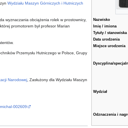
szyn
Wydziału Maszyn Górniczych i Hutniczych
a wyznaczania obciążenia rolek w prostownicy,
Nazwisko
 której promotorem był profesor Marian
Imię / imiona
Tytuły / stanowiska
Data urodzenia
atentów.
Miejsce urodzenia
Techników Przemysłu Hutniczego w Polsce, Grupy
Dyscyplina/specjal
kacji Narodowej
, Zasłużony dla Wydziału Maszyn
Wydział
z-michal-002609
Odznaczenia i nag