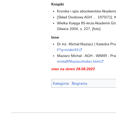
Książki
Kronika i spis absolwentów Akademii
[Skład Osobowy AGH … 1970/71]. K
Wielka Księga 85-lecia Akademii Górn
Gliwice 2004, s. 227, [foto]
Inne
Dr inż. Michał Maziarz | Katedra Pr
l/?q=node/43
Maziarz Michał - AGH - WIMIR - Pr
m/staff/Maziarz/index.html
stan na dzień 28.08.2023
Kategoria
:
Biogramy