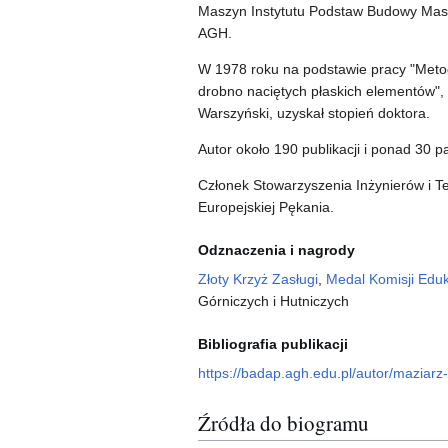
Maszyn Instytutu Podstaw Budowy Ma
AGH.
W 1978 roku na podstawie pracy "Metod
drobno naciętych płaskich elementów",
Warszyński, uzyskał stopień doktora.
Autor około 190 publikacji i ponad 30 p
Członek Stowarzyszenia Inżynierów i 
Europejskiej Pękania.
Odznaczenia i nagrody
Złoty Krzyż Zasługi
,
Medal Komisji Edu
Górniczych i Hutniczych
Bibliografia publikacji
https://badap.agh.edu.pl/autor/maziar
Źródła do biogramu