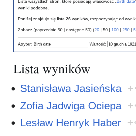
Lista wszystkich stron, które posiadają właściwość „
Birth date
wyniki podobne.
Poniżej znajduje się lista
26
wyników, rozpoczynając od wyni
Zobacz (
poprzednie 50
|
następne 50
) (
20
|
50
|
100
|
250
|
5
Atrybut
Wartość:
Lista wyników
Stanisława Jasieńska
+
Zofia Jadwiga Ociepa
+
Lesław Henryk Haber
+