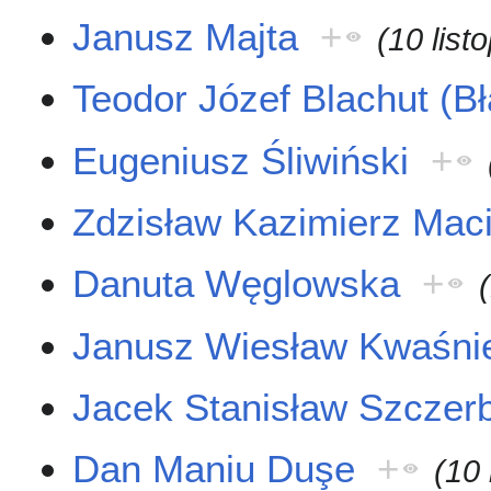
Janusz Majta
+
(10 lis
Teodor Józef Blachut (Bł
Eugeniusz Śliwiński
+
Zdzisław Kazimierz Mac
Danuta Węglowska
+
Janusz Wiesław Kwaśni
Jacek Stanisław Szczer
Dan Maniu Duşe
+
(10