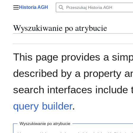
Przejdź
Historia AGH
do
Menu główne
zawartości
Wyszukiwanie po atrybucie
This page provides a sim
described by a property a
search interfaces include
query builder
.
Wyszukiwanie po atrybucie