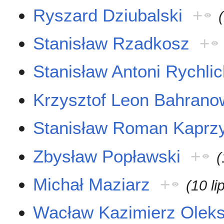
Ryszard Dziubalski
+
Stanisław Rzadkosz
+
Stanisław Antoni Rychlic
Krzysztof Leon Bahrano
Stanisław Roman Kaprz
Zbysław Popławski
+
(
Michał Maziarz
+
(10 l
Wacław Kazimierz Olek