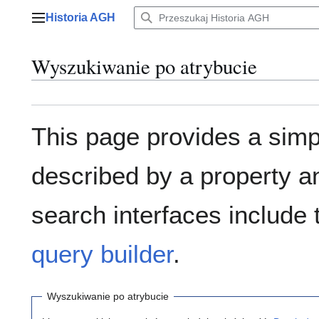
Przejdź
Historia AGH
do
Menu główne
zawartości
Wyszukiwanie po atrybucie
This page provides a sim
described by a property a
search interfaces include
query builder
.
Wyszukiwanie po atrybucie