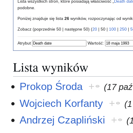
Lista wszystkich stron, które posiadają właściwość „
Death dat
podobne.
Poniżej znajduje się lista
26
wyników, rozpoczynając od wyni
Zobacz (
poprzednie 50
|
następne 50
) (
20
|
50
|
100
|
250
|
5
Atrybut
Wartość:
Lista wyników
Prokop Środa
+
(17 paź
Wojciech Korfanty
+
(1
Andrzej Czapliński
+
(