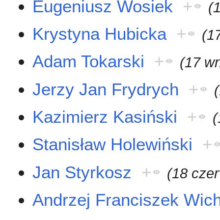
Eugeniusz Wosiek
+
(
Krystyna Hubicka
+
(1
Adam Tokarski
+
(17 w
Jerzy Jan Frydrych
+
Kazimierz Kasiński
+
(
Stanisław Holewiński
+
Jan Styrkosz
+
(18 cze
Andrzej Franciszek Wic