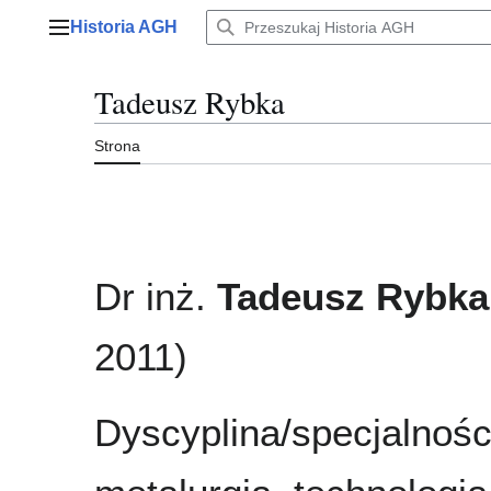
Przejdź
Historia AGH
do
Menu główne
zawartości
Tadeusz Rybka
Strona
Dr inż.
Tadeusz Rybka
2011)
Dyscyplina/specjalnośc