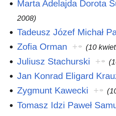
Marta Adelajda Dorota 
2008)
Tadeusz Józef Michał Pa
Zofia Orman
+
(10 kwie
Juliusz Stachurski
+
(1
Jan Konrad Eligard Kra
Zygmunt Kawecki
+
(1
Tomasz Idzi Paweł Samu