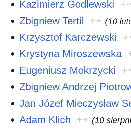
Kazimierz Godlewski
+
Zbigniew Tertil
+
(10 lu
Krzysztof Karczewski
+
Krystyna Miroszewska
Eugeniusz Mokrzycki
+
Zbigniew Andrzej Piotro
Jan Józef Mieczysław S
Adam Klich
+
(10 sierpn