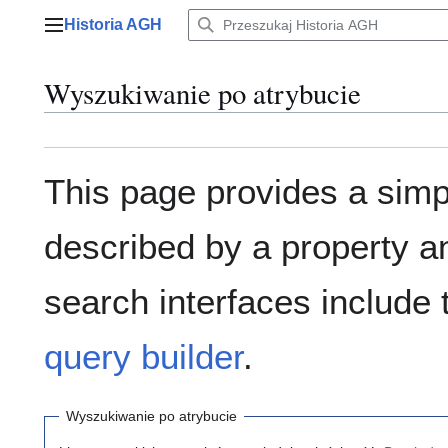
Przejdź
Historia AGH
do
Menu główne
zawartości
Wyszukiwanie po atrybucie
This page provides a sim
described by a property a
search interfaces include
query builder
.
Wyszukiwanie po atrybucie