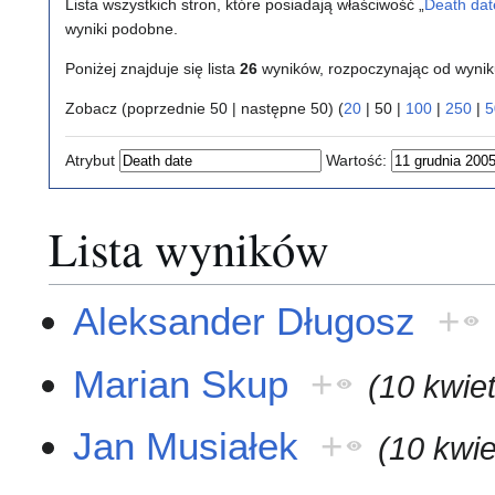
Lista wszystkich stron, które posiadają właściwość „
Death dat
wyniki podobne.
Poniżej znajduje się lista
26
wyników, rozpoczynając od wyni
Zobacz (
poprzednie 50
|
następne 50
) (
20
|
50
|
100
|
250
|
5
Atrybut
Wartość:
Lista wyników
Aleksander Długosz
+
Marian Skup
+
(10 kwie
Jan Musiałek
+
(10 kwie