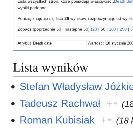
Lista wszystkich stron, które posiadają właściwość „
Death dat
wyniki podobne.
Poniżej znajduje się lista
26
wyników, rozpoczynając od wyni
Zobacz (
poprzednie 50
|
następne 50
) (
20
|
50
|
100
|
250
|
5
Atrybut
Wartość:
Lista wyników
Stefan Władysław Jóżki
Tadeusz Rachwał
+
(1
Roman Kubisiak
+
(18 