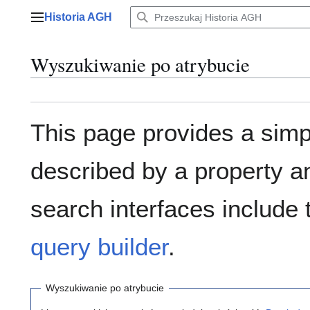
Przejdź
Historia AGH
do
Menu główne
zawartości
Wyszukiwanie po atrybucie
This page provides a sim
described by a property a
search interfaces include
query builder
.
Wyszukiwanie po atrybucie