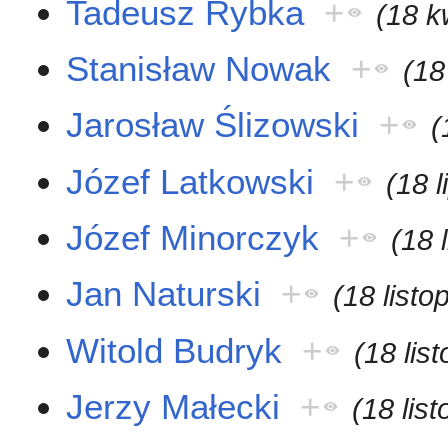
Tadeusz Rybka
+
(18 k
Stanisław Nowak
+
(18
Jarosław Ślizowski
+
(
Józef Latkowski
+
(18 
Józef Minorczyk
+
(18 
Jan Naturski
+
(18 list
Witold Budryk
+
(18 lis
Jerzy Małecki
+
(18 lis