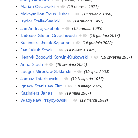
Marian Olszewski
+
(19 czerwca 1971)
Maksymilian Tytus Huber
+
(19 grudnia 1950)
Izydor Stella-Sawicki
+
(19 grudnia 1957)
Jan Andrzej Czubek
+
(19 grudnia 1995)
Tadeusz Stefan Orzechowski
+
(19 grudnia 2017)
Kazimierz Jacek Szpunar
+
(19 grudnia 2022)
Jan Jakub Stock
+
(19 kwietnia 1925)
Henryk Bogowid Korwin-Krukowski
+
(19 kwietnia 1937)
Anna Stoch
+
(19 kwietnia 2024)
Ludger Mirosław Szklarski
+
(19 lipca 2003)
Janusz Tatarkowski
+
(19 listopada 1977)
Ignacy Stanisław Fiut
+
(19 lutego 2026)
Kazimierz Janas
+
(19 maja 1967)
Władysław Przybyłowski
+
(19 marca 1989)