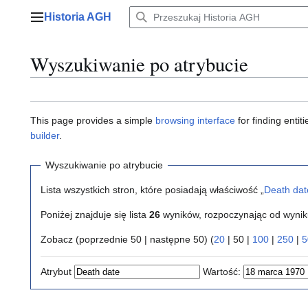
Przejdź
Historia AGH
do
Menu główne
zawartości
Wyszukiwanie po atrybucie
This page provides a simple
browsing interface
for finding enti
builder
.
Wyszukiwanie po atrybucie
Lista wszystkich stron, które posiadają właściwość „
Death dat
Poniżej znajduje się lista
26
wyników, rozpoczynając od wyni
Zobacz (
poprzednie 50
|
następne 50
) (
20
|
50
|
100
|
250
|
5
Atrybut
Wartość: