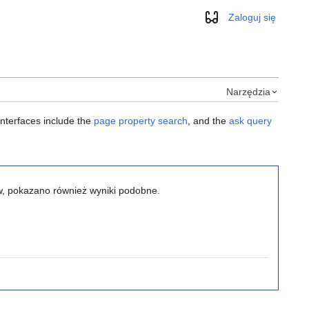
Zaloguj się
Wygląd
Narzędzia
interfaces include the
page property search
, and the
ask query
ów, pokazano również wyniki podobne.