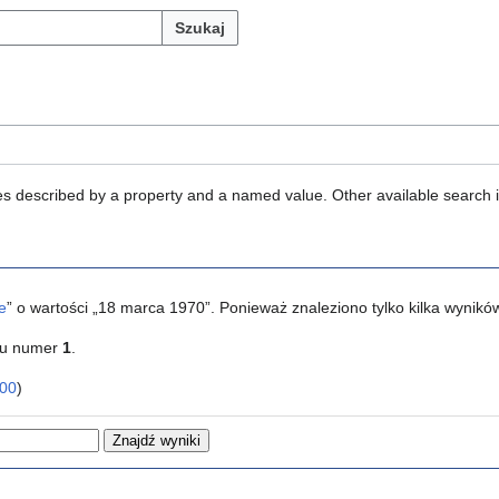
Szukaj
ties described by a property and a named value. Other available search 
e
” o wartości „18 marca 1970”. Ponieważ znaleziono tylko kilka wynik
ku numer
1
.
00
)