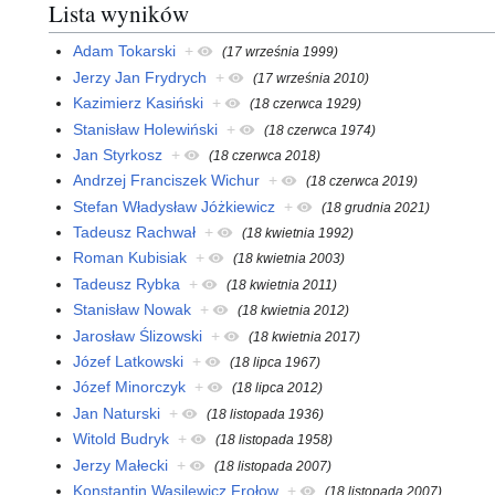
Lista wyników
Adam Tokarski
+
(17 września 1999)
Jerzy Jan Frydrych
+
(17 września 2010)
Kazimierz Kasiński
+
(18 czerwca 1929)
Stanisław Holewiński
+
(18 czerwca 1974)
Jan Styrkosz
+
(18 czerwca 2018)
Andrzej Franciszek Wichur
+
(18 czerwca 2019)
Stefan Władysław Jóżkiewicz
+
(18 grudnia 2021)
Tadeusz Rachwał
+
(18 kwietnia 1992)
Roman Kubisiak
+
(18 kwietnia 2003)
Tadeusz Rybka
+
(18 kwietnia 2011)
Stanisław Nowak
+
(18 kwietnia 2012)
Jarosław Ślizowski
+
(18 kwietnia 2017)
Józef Latkowski
+
(18 lipca 1967)
Józef Minorczyk
+
(18 lipca 2012)
Jan Naturski
+
(18 listopada 1936)
Witold Budryk
+
(18 listopada 1958)
Jerzy Małecki
+
(18 listopada 2007)
Konstantin Wasilewicz Frołow
+
(18 listopada 2007)