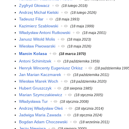
Zygfryd Głowacz
+
(18 lutego 2018)
Andrzej Michał Kielski
+
(18 lutego 2026)
Tadeusz Filar
+
(18 maja 1993)
Kazimierz Szablowski
+
(18 maja 1999)
Władysław Antoni Rutkowski
+
(18 maja 2001)
Janusz Witold Molis
+
(18 maja 2023)
Wiesław Piwowarski
+
(18 maja 2026)
Marcin Kolasa
+
(18 marca 1970)
Antoni Schimitzek
+
(18 października 1959)
Henryk Wincenty Eugeniusz Orkisz
+
(18 października 199
Jan Marian Kaczmarek
+
(18 października 2011)
Wiesław Marek Woch
+
(18 października 2020)
Hubert Gruszczyk
+
(18 sierpnia 1985)
Marian Szymczakiewicz
+
(18 stycznia 2005)
Władysława Tur
+
(18 stycznia 2008)
Andrzej Władysław Oleś
+
(18 stycznia 2014)
Jadwiga Maria Zawada
+
(18 stycznia 2024)
Bogdan Adam Choczewski
+
(18 września 2011)
Jerzy Niewiara
+
(19 sierpnia 2000)