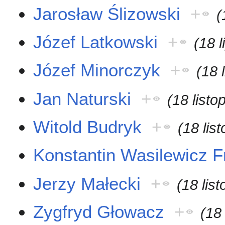
Jarosław Ślizowski
+
(
Józef Latkowski
+
(18 
Józef Minorczyk
+
(18 
Jan Naturski
+
(18 list
Witold Budryk
+
(18 lis
Konstantin Wasilewicz F
Jerzy Małecki
+
(18 lis
Zygfryd Głowacz
+
(18