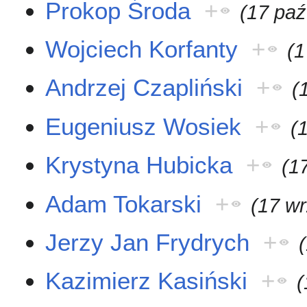
Prokop Środa
+
(17 paź
Wojciech Korfanty
+
(1
Andrzej Czapliński
+
(
Eugeniusz Wosiek
+
(
Krystyna Hubicka
+
(1
Adam Tokarski
+
(17 w
Jerzy Jan Frydrych
+
Kazimierz Kasiński
+
(