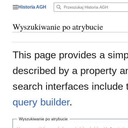
Przejdź
Historia AGH
do
Menu główne
zawartości
Wyszukiwanie po atrybucie
This page provides a sim
described by a property a
search interfaces include
query builder
.
Wyszukiwanie po atrybucie