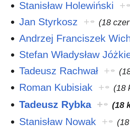
Stanisław Holewiński
+
Jan Styrkosz
+
(18 cze
Andrzej Franciszek Wic
Stefan Władysław Jóżki
Tadeusz Rachwał
+
(1
Roman Kubisiak
+
(18 
Tadeusz Rybka
+
(18 
Stanisław Nowak
+
(18