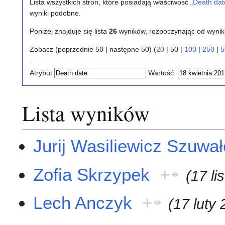
Lista wszystkich stron, które posiadają właściwość „
Death dat
wyniki podobne.
Poniżej znajduje się lista
26
wyników, rozpoczynając od wyni
Zobacz (
poprzednie 50
|
następne 50
) (
20
|
50
|
100
|
250
|
5
Atrybut
Wartość:
Lista wyników
Jurij Wasiliewicz Szuwa
Zofia Skrzypek
+
(17 l
Lech Anczyk
+
(17 luty