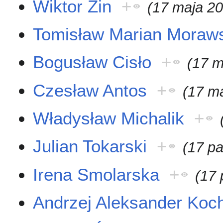
Wiktor Zin
+
(17 maja 2
Tomisław Marian Moraw
Bogusław Cisło
+
(17 m
Czesław Antos
+
(17 m
Władysław Michalik
+
Julian Tokarski
+
(17 pa
Irena Smolarska
+
(17 
Andrzej Aleksander Koc