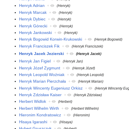
Henryk Adrian
+
(Henryk)
Henryk Marcak
+
(Henryk)
Henryk Dybiec
+
(Henryk)
Henryk Górecki
+
(Henryk)
Henryk Jankowski
+
(Henryk)
Henryk Bogowid Korwin-Krukowski
+
(Henryk Bogowid)
Henryk Franciszek Fik
+
(Henryk Franciszek)
Henryk Jacek Jezierski
+
(Henryk Jacek)
Henryk Jan Figiel
+
(Henryk Jan)
Henryk Józef Zygmunt
+
(Henryk Józef)
Henryk Leopold Woźniak
+
(Henryk Leopold)
Henryk Marian Pierzchała
+
(Henryk Marian)
Henryk Wincenty Eugeniusz Orkisz
+
(Henryk Wincenty Eu
Henryk Zdzisław Kaiser
+
(Henryk Zdzisław)
Herbert Widlok
+
(Herbert)
Herbert Wilhelm Wirth
+
(Herbert Wilhelm)
Hieronim Kondratowicz
+
(Hieronim)
Hisaya Igarashi
+
(Hisaya)
Hubert Gruszczyk
+
(Hubert)