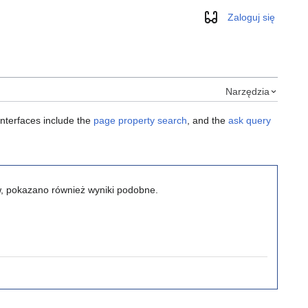
Zaloguj się
Wygląd
Narzędzia
interfaces include the
page property search
, and the
ask query
ów, pokazano również wyniki podobne.