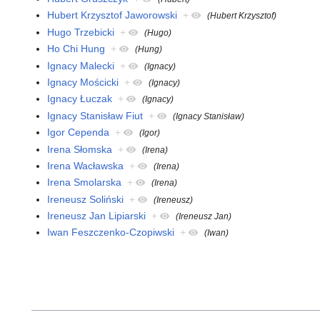
Hubert Krzysztof Jaworowski
+
(Hubert Krzysztof)
Hugo Trzebicki
+
(Hugo)
Ho Chi Hung
+
(Hung)
Ignacy Malecki
+
(Ignacy)
Ignacy Mościcki
+
(Ignacy)
Ignacy Łuczak
+
(Ignacy)
Ignacy Stanisław Fiut
+
(Ignacy Stanisław)
Igor Cependa
+
(Igor)
Irena Słomska
+
(Irena)
Irena Wacławska
+
(Irena)
Irena Smolarska
+
(Irena)
Ireneusz Soliński
+
(Ireneusz)
Ireneusz Jan Lipiarski
+
(Ireneusz Jan)
Iwan Feszczenko-Czopiwski
+
(Iwan)