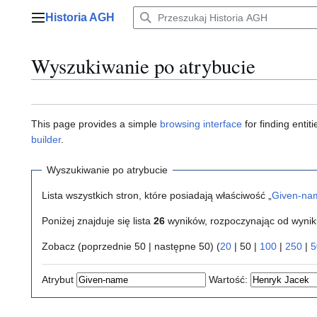
Przejdź
Historia AGH
do
Menu główne
zawartości
Wyszukiwanie po atrybucie
This page provides a simple
browsing interface
for finding enti
builder
.
Wyszukiwanie po atrybucie
Lista wszystkich stron, które posiadają właściwość „
Given-na
Poniżej znajduje się lista
26
wyników, rozpoczynając od wyni
Zobacz (
poprzednie 50
|
następne 50
) (
20
|
50
|
100
|
250
|
5
Atrybut
Wartość: