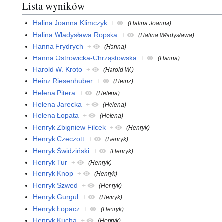
Lista wyników
Halina Joanna Klimczyk
+
(Halina Joanna)
Halina Władysława Ropska
+
(Halina Władysława)
Hanna Frydrych
+
(Hanna)
Hanna Ostrowicka-Chrząstowska
+
(Hanna)
Harold W. Kroto
+
(Harold W.)
Heinz Riesenhuber
+
(Heinz)
Helena Pitera
+
(Helena)
Helena Jarecka
+
(Helena)
Helena Łopata
+
(Helena)
Henryk Zbigniew Filcek
+
(Henryk)
Henryk Czeczott
+
(Henryk)
Henryk Świdziński
+
(Henryk)
Henryk Tur
+
(Henryk)
Henryk Knop
+
(Henryk)
Henryk Szwed
+
(Henryk)
Henryk Gurgul
+
(Henryk)
Henryk Łopacz
+
(Henryk)
Henryk Kucha
+
(Henryk)