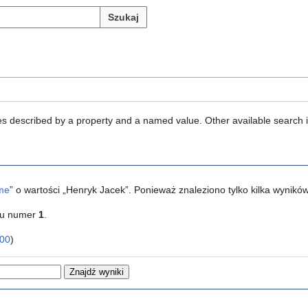
Szukaj
ties described by a property and a named value. Other available search 
me
” o wartości „Henryk Jacek”. Ponieważ znaleziono tylko kilka wynik
ku numer
1
.
00
)