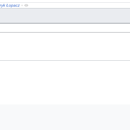
ryk Łopacz
+