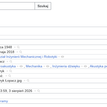
Szukaj
ipca 1948
+
maja 2018
+
iał Inżynierii Mechanicznej i Robotyki
+
pacz
+
roakustyka
+
,
Mechanika
+
,
Inżynieria dźwięku
+
,
Akustyka 
ryk
+
inż.
+
ryk Łopacz.jpg
+
3:59, 3 sierpień 2026
+
gramy