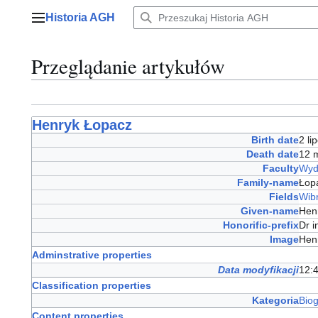
Przejdź
Historia AGH
do
Menu główne
zawartości
Przeglądanie artykułów
Henryk Łopacz
Birth date
2 l
Death date
12 
Faculty
Wydz
Family-name
Ło
Fields
Wib
Given-name
Hen
Honorific-prefix
Dr 
Image
Hen
Adminstrative properties
Data modyfikacji
12:4
Classification properties
Kategoria
Bio
Content properties