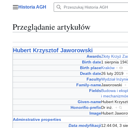
Przejdź
Historia AGH
do
Menu główne
zawartości
Przeglądanie artykułów
Hubert Krzysztof Jaworowski
Awards
Złoty Krzyż Za
Birth date
1 sierpnia 19
Birth place
Kraków
+
Death date
26 luty 2019
+
Faculty
Wydział Inżyni
Family-name
Jaworowski
+
Fields
Budowa i eksp
i mechanizmó
Given-name
Hubert Krzysz
Honorific-prefix
Dr inż.
+
Image
Hubert Jaworo
Adminstrative properties
Data modyfikacji
12:44:04, 3 si