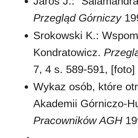
Jaros J.: "Salamandra
Przegląd Górniczy
199
Srokowski K.: Wspomn
Kondratowicz.
Przegl
7, 4 s. 589-591, [foto]
Wykaz osób, które ot
Akademii Górniczo-Hu
Pracowników AGH
199