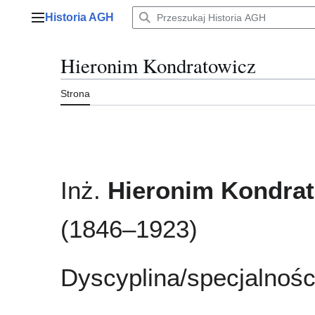
Przejdź
Historia AGH
do
Menu główne
zawartości
Hieronim Kondratowicz
Strona
Inż.
Hieronim Kondra
(1846–1923)
Dyscyplina/specjalnośc