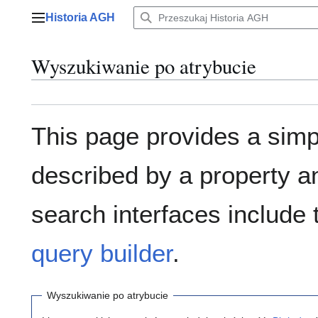
Przejdź
Historia AGH
do
Menu główne
zawartości
Wyszukiwanie po atrybucie
This page provides a sim
described by a property a
search interfaces include
query builder
.
Wyszukiwanie po atrybucie