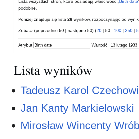
Lista wszystkich stron, które posiadają właściwość „
Birth date
podobne.
Poniżej znajduje się lista
26
wyników, rozpoczynając od wyni
Zobacz (
poprzednie 50
|
następne 50
) (
20
|
50
|
100
|
250
|
5
Atrybut
Wartość:
Lista wyników
Tadeusz Karol Czechow
Jan Kanty Markielowski
Mirosław Wincenty Wrób