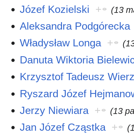
Józef Kozielski
+
(13 m
Aleksandra Podgórecka
Władysław Longa
+
(1
Danuta Wiktoria Bielewi
Krzysztof Tadeusz Wier
Ryszard Józef Hejmano
Jerzy Niewiara
+
(13 p
Jan Józef Cząstka
+
(