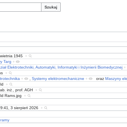
Szukaj
kwietnia 1945
+
y Targ
+
iał Elektrotechniki, Automatyki, Informatyki i Inżynierii Biomedycznej
+
ms
+
trotechnika
+
,
Systemy elektromechaniczne
+
oraz
Maszyny ele
old
+
ab. inż., prof. AGH
+
old Rams.jpg
+
9:41, 3 sierpień 2026
+
gramy