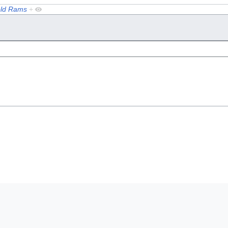
old Rams
+