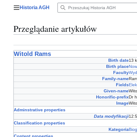
Przejdź
Historia AGH
do
Menu główne
zawartości
Przeglądanie artykułów
Witold Rams
Birth date
13 
Birth place
Now
Faculty
Wydz
Family-name
Ra
Fields
Elek
Given-name
Wit
Honorific-prefix
Dr h
Image
Wit
Adminstrative properties
Data modyfikacji
12:5
Classification properties
Kategoria
Bio
Content properties