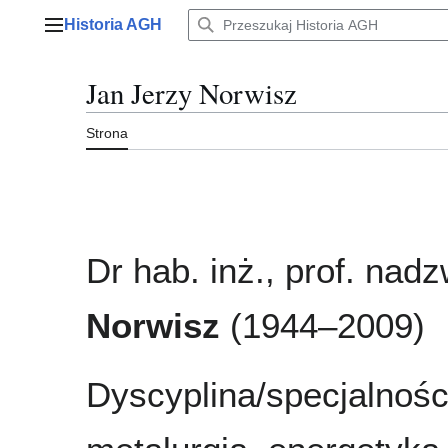
Przejdź
Historia AGH
do
Menu główne
zawartości
Jan Jerzy Norwisz
Strona
Dr hab. inż., prof. nad
Norwisz
(1944–2009)
Dyscyplina/specjalnośc