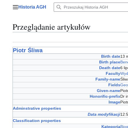
Przejdź
Historia AGH
do
Menu główne
zawartości
Przeglądanie artykułów
Piotr Śliwa
Birth date
13 
Birth place
Ben
Death date
6 l
Faculty
Wyd
Family-name
Śli
Fields
Geol
Given-name
Pio
Honorific-prefix
Dr 
Image
Pio
Adminstrative properties
Data modyfikacji
12:5
Classification properties
Kategoria
Bio