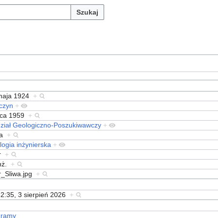
Szukaj
maja 1924
+
czyn
+
ipca 1959
+
ział Geologiczno-Poszukiwawczy
+
wa
+
ogia inżynierska
+
tr
+
inż.
+
tr_Sliwa.jpg
+
2:35, 3 sierpień 2026
+
gramy