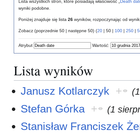
Lista wszystkich stron, które posiadają właściwość „
Death dat
wyniki podobne.
Poniżej znajduje się lista
26
wyników, rozpoczynając od wyni
Zobacz (
poprzednie 50
|
następne 50
) (
20
|
50
|
100
|
250
|
5
Atrybut
Wartość:
Lista wyników
Janusz Kotlarczyk
+
(
Stefan Górka
+
(1 sierp
Stanisław Franciszek Ż