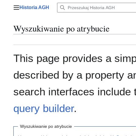
Przejdź
Historia AGH
do
Menu główne
zawartości
Wyszukiwanie po atrybucie
This page provides a sim
described by a property a
search interfaces include
query builder
.
Wyszukiwanie po atrybucie