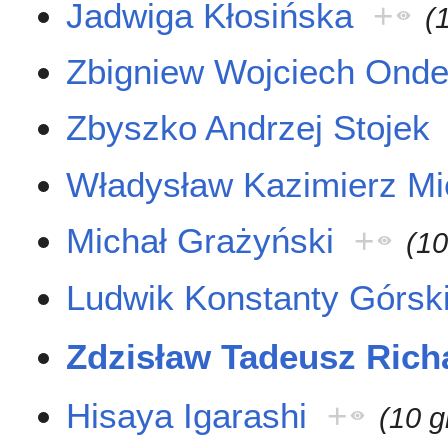
Jadwiga Kłosińska
+
(
Zbigniew Wojciech Onde
Zbyszko Andrzej Stojek
Władysław Kazimierz M
Michał Grażyński
+
(10
Ludwik Konstanty Górsk
Zdzisław Tadeusz Rich
Hisaya Igarashi
+
(10 g