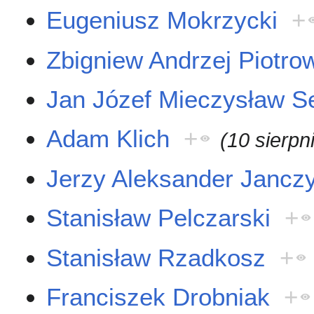
Eugeniusz Mokrzycki
+
Zbigniew Andrzej Piotro
Jan Józef Mieczysław S
Adam Klich
+
(10 sierpn
Jerzy Aleksander Jancz
Stanisław Pelczarski
+
Stanisław Rzadkosz
+
Franciszek Drobniak
+