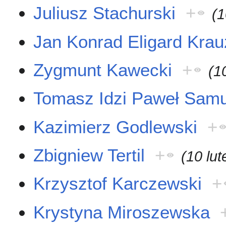
Juliusz Stachurski
+
(1
Jan Konrad Eligard Kra
Zygmunt Kawecki
+
(1
Tomasz Idzi Paweł Samu
Kazimierz Godlewski
+
Zbigniew Tertil
+
(10 lu
Krzysztof Karczewski
+
Krystyna Miroszewska