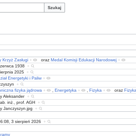
Szukaj
y Krzyż Zasługi
+
oraz
Medal Komisji Edukacji Narodowej
+
czerwca 1938
+
sierpnia 2025
+
iał Energetyki i Paliw
+
czyszyn
+
niczna fizyka jądrowa
+
,
Energetyka
+
,
Fizyka
+
oraz
Fizyk
zy Aleksander
+
ab. inż., prof. AGH
+
zy Janczyszyn.jpg
+
6:08, 3 sierpień 2026
+
gramy