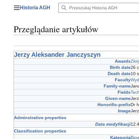
Przejdź
Historia AGH
do
Menu główne
zawartości
Przeglądanie artykułów
Jerzy Aleksander Janczyszyn
Awards
Złot
Birth date
26 
Death date
10 
Faculty
Wydz
Family-name
Jan
Fields
Tech
Given-name
Jer
Honorific-prefix
Dr h
Image
Jer
Adminstrative properties
Data modyfikacji
12:4
Classification properties
Kategoria
Bio