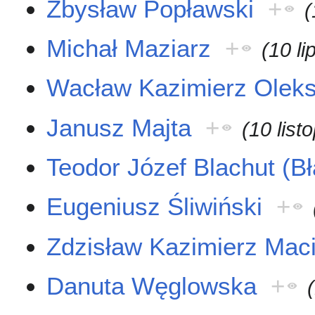
Zbysław Popławski
+
(
Michał Maziarz
+
(10 l
Wacław Kazimierz Olek
Janusz Majta
+
(10 lis
Teodor Józef Blachut (Bł
Eugeniusz Śliwiński
+
Zdzisław Kazimierz Mac
Danuta Węglowska
+