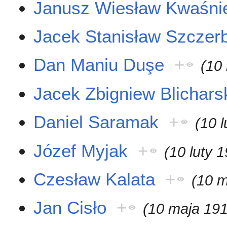
Janusz Wiesław Kwaśni
Jacek Stanisław Szczer
Dan Maniu Duşe
+
(10
Jacek Zbigniew Blichars
Daniel Saramak
+
(10 
Józef Myjak
+
(10 luty 
Czesław Kalata
+
(10 m
Jan Cisło
+
(10 maja 19