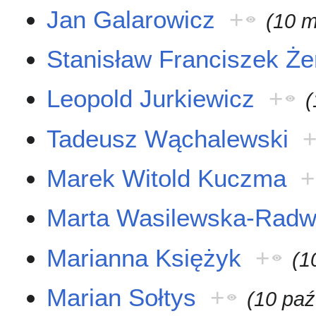
Jan Galarowicz
+
(10 
Stanisław Franciszek Ż
Leopold Jurkiewicz
+
(
Tadeusz Wąchalewski
Marek Witold Kuczma
+
Marta Wasilewska-Rad
Marianna Księżyk
+
(1
Marian Sołtys
+
(10 paź