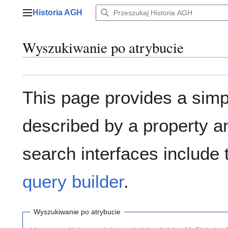
Przejdź
Historia AGH
do
Menu główne
zawartości
Wyszukiwanie po atrybucie
This page provides a sim
described by a property a
search interfaces include
query builder
.
Wyszukiwanie po atrybucie