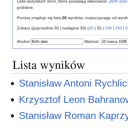
Lista wszystkich stron, które posiadają właściwość „
Birth date
podobne.
Poniżej znajduje się lista
26
wyników, rozpoczynając od wyni
Zobacz (
poprzednie 50
|
następne 50
) (
20
|
50
|
100
|
250
|
5
Atrybut
Wartość:
Lista wyników
Stanisław Antoni Rychlic
Krzysztof Leon Bahrano
Stanisław Roman Kaprz