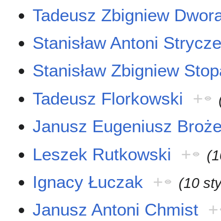
Tadeusz Zbigniew Dwor
Stanisław Antoni Strycz
Stanisław Zbigniew Stop
Tadeusz Florkowski
+
Janusz Eugeniusz Broż
Leszek Rutkowski
+
(1
Ignacy Łuczak
+
(10 st
Janusz Antoni Chmist
+