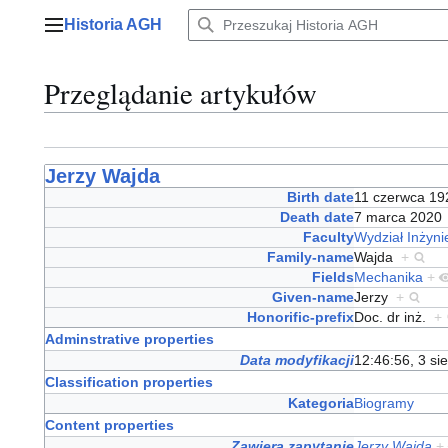
Przejdź
Historia AGH
do
Menu główne
zawartości
Przeglądanie artykułów
Jerzy Wajda
Birth date
11 czerwca 1
Death date
7 marca 202
Faculty
Wydział Inżyni
Family-name
Wajda
+
Fields
Mechanika
+
Given-name
Jerzy
+
Honorific-prefix
Doc. dr inż.
+
Adminstrative properties
Data modyfikacji
12:46:56, 3 si
Classification properties
Kategoria
Biogramy
Content properties
Zawiera zapytanie
Jerzy Wajda
+