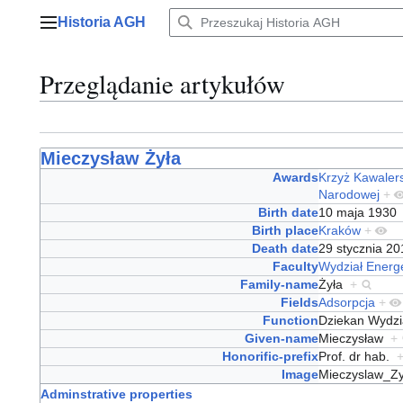
Przejdź
Historia AGH
do
Menu główne
zawartości
Przeglądanie artykułów
Mieczysław Żyła
Awards
Krzyż Kawalers
Narodowej
+
Birth date
10 maja 193
Birth place
Kraków
+
Death date
29 stycznia 2
Faculty
Wydział Energe
Family-name
Żyła
+
Fields
Adsorpcja
+
Function
Dziekan Wydzi
Given-name
Mieczysław
+
Honorific-prefix
Prof. dr hab.
Image
Mieczyslaw_Z
Adminstrative properties