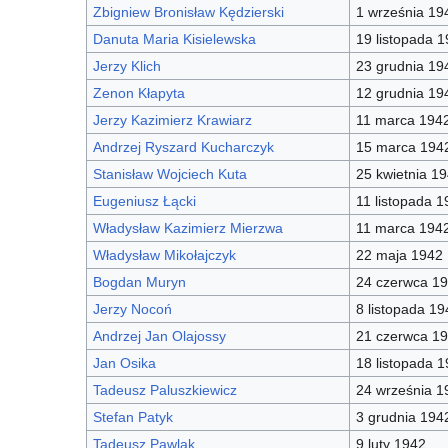
Zbigniew Bronisław Kędzierski
1 września 19
Danuta Maria Kisielewska
19 listopada 
Jerzy Klich
23 grudnia 19
Zenon Kłapyta
12 grudnia 19
Jerzy Kazimierz Krawiarz
11 marca 194
Andrzej Ryszard Kucharczyk
15 marca 194
Stanisław Wojciech Kuta
25 kwietnia 1
Eugeniusz Łącki
11 listopada 1
Władysław Kazimierz Mierzwa
11 marca 194
Władysław Mikołajczyk
22 maja 1942
Bogdan Muryn
24 czerwca 1
Jerzy Nocoń
8 listopada 19
Andrzej Jan Olajossy
21 czerwca 1
Jan Osika
18 listopada 
Tadeusz Paluszkiewicz
24 września 1
Stefan Patyk
3 grudnia 194
Tadeusz Pawlak
9 luty 1942