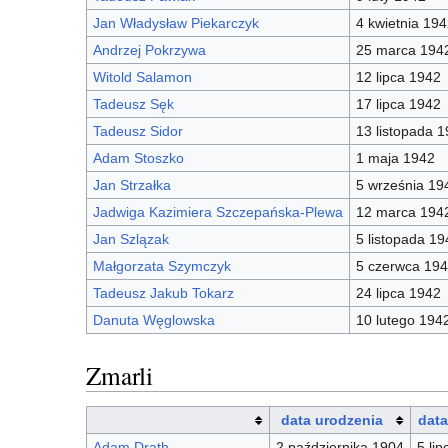
Jan Władysław Piekarczyk
4 kwietnia 194
Andrzej Pokrzywa
25 marca 194
Witold Salamon
12 lipca 1942
Tadeusz Sęk
17 lipca 1942
Tadeusz Sidor
13 listopada 
Adam Stoszko
1 maja 1942
Jan Strzałka
5 września 19
Jadwiga Kazimiera Szczepańska-Plewa
12 marca 194
Jan Szlązak
5 listopada 19
Małgorzata Szymczyk
5 czerwca 19
Tadeusz Jakub Tokarz
24 lipca 1942
Danuta Węglowska
10 lutego 194
Zmarli
data urodzenia
data
Adam Drath
2 października 1904
5 li