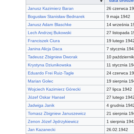
data urodze
Janusz Kazimierz Baran
26 czerwca 1
Bogusław Stanisław Bednarek
9 maja 1942
Janusz Adam Blaschke
14 września 1
Lech Andrzej Bukowski
27 listopada 
Franciszek Ciura
19 lutego 194
Janina Alicja Daca
7 stycznia 194
Tadeusz Zbigniew Dworak
10 październi
Krystyna Dziunikowska
11 stycznia 1
Eduardo Frei Ruiz-Tagle
24 czerwca 1
Marian Golec
19 sierpnia 1
Wojciech Kazimierz Górecki
27 lipca 1942
Józef Oskar Hansel
27 lutego 194
Jadwiga Janik
4 grudnia 194
Tomasz Zbigniew Januszewicz
21 sierpnia 1
Zenon Józef Jędrzykiewicz
1 sierpnia 194
Jan Kazanecki
26.02.1942