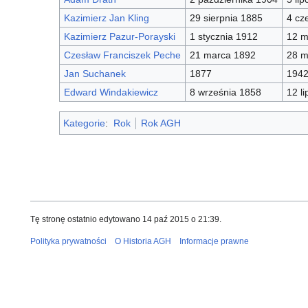
Kazimierz Jan Kling
29 sierpnia 1885
4 cz
Kazimierz Pazur-Porayski
1 stycznia 1912
12 m
Czesław Franciszek Peche
21 marca 1892
28 m
Jan Suchanek
1877
194
Edward Windakiewicz
8 września 1858
12 l
Kategorie
:
Rok
Rok AGH
Tę stronę ostatnio edytowano 14 paź 2015 o 21:39.
Polityka prywatności
O Historia AGH
Informacje prawne