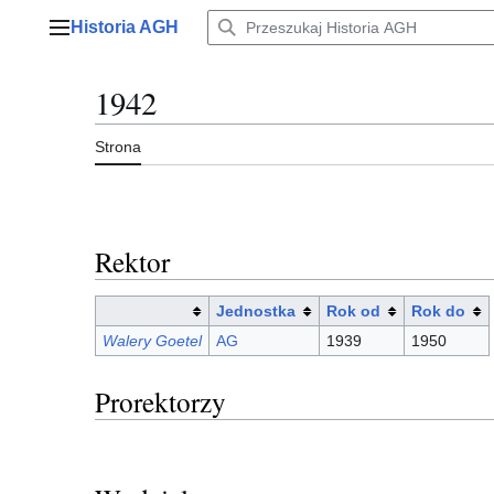
Przejdź
Historia AGH
do
Menu główne
zawartości
1942
Strona
Rektor
Jednostka
Rok od
Rok do
Walery Goetel
AG
1939
1950
Prorektorzy