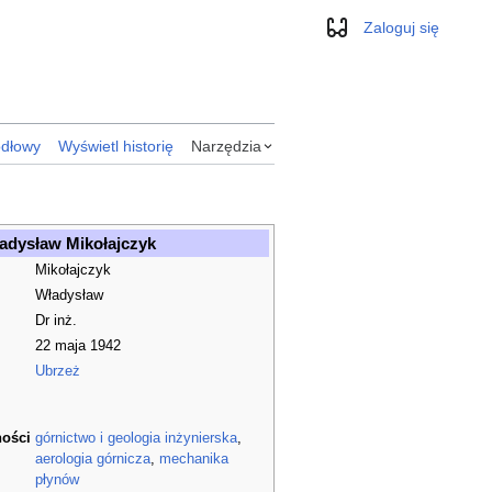
Zaloguj się
Wygląd
ódłowy
Wyświetl historię
Narzędzia
adysław Mikołajczyk
Mikołajczyk
Władysław
Dr inż.
22 maja 1942
Ubrzeż
ności
górnictwo i geologia inżynierska
,
aerologia górnicza
,
mechanika
płynów