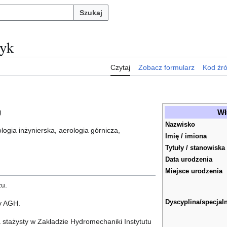
Szukaj
zyk
Czytaj
Zobacz formularz
Kod źr
Wł
)
Nazwisko
logia inżynierska, aerologia górnicza,
Imię / imiona
Tytuły / stanowiska
Data urodzenia
Miejsce urodzenia
żu.
Dyscyplina/specjal
y AGH.
 stażysty w Zakładzie Hydromechaniki Instytutu