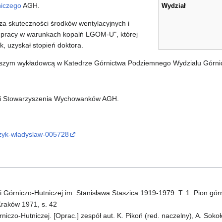
niczego
AGH.
Wydział
za skuteczności środków wentylacyjnych i
u pracy w warunkach kopalń LGOM-U", której
, uzyskał stopień doktora.
rszym wykładowcą w Katedrze Górnictwa Podziemnego Wydziału Górnict
AN i Stowarzyszenia Wychowanków AGH.
jczyk-wladyslaw-005728
 Górniczo-Hutniczej im. Stanisława Staszica 1919-1979. T. 1. Pion gór
raków 1971, s. 42
iczo-Hutniczej. [Oprac.] zespół aut. K. Pikoń (red. naczelny), A. Sokoł