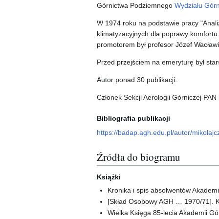
Górnictwa Podziemnego
Wydziału Gór
W 1974 roku na podstawie pracy "Anali
klimatyzacyjnych dla poprawy komfort
promotorem był profesor Józef Wacławik
Przed przejściem na emeryturę był sta
Autor ponad 30 publikacji.
Członek Sekcji Aerologii Górniczej P
Bibliografia publikacji
https://badap.agh.edu.pl/autor/mikola
Źródła do biogramu
Książki
Kronika i spis absolwentów Akademii
[Skład Osobowy AGH … 1970/71]. K
Wielka Księga 85-lecia Akademii Górn