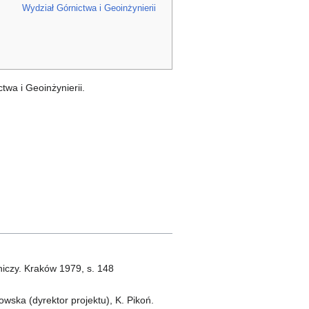
Wydział Górnictwa i Geoinżynierii
wa i Geoinżynierii.
niczy. Kraków 1979, s. 148
owska (dyrektor projektu), K. Pikoń.