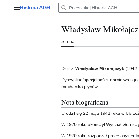
Przejdź
Historia AGH
do
Menu główne
zawartości
Władysław Mikołajc
Strona
Dr inż.
Władysław Mikołajczyk
(1942-
Dyscyplina/specjalności: górnictwo i geo
mechanika płynów
Nota biograficzna
Urodził się 22 maja 1942 roku w Ubrze
W 1970 roku ukończył Wydział Górnicz
W 1970 roku rozpoczął pracę asystenta