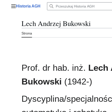
Przejdź
Historia AGH
do
Menu główne
zawartości
Lech Andrzej Bukowski
Strona
Prof. dr hab. inż.
Lech 
Bukowski
(1942-)
Dyscyplina/specjalnośc