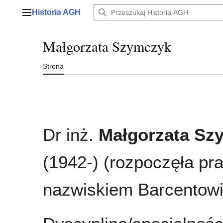
Przejdź
Historia AGH
do
Menu główne
zawartości
Małgorzata Szymczyk
Strona
Dr inż.
Małgorzata Sz
(1942-) (rozpoczęła pr
nazwiskiem Barcentowi