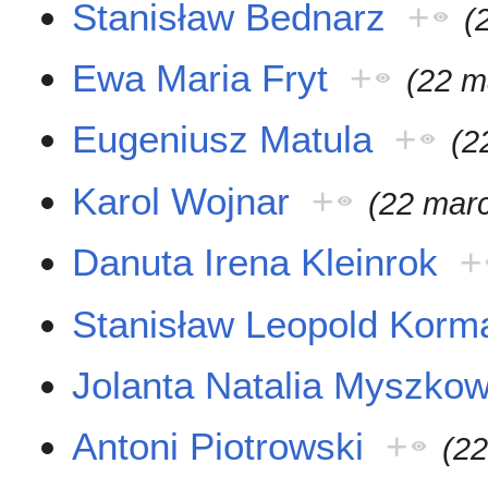
Stanisław Bednarz
+
(
Ewa Maria Fryt
+
(22 m
Eugeniusz Matula
+
(2
Karol Wojnar
+
(22 mar
Danuta Irena Kleinrok
+
Stanisław Leopold Korm
Jolanta Natalia Myszko
Antoni Piotrowski
+
(22