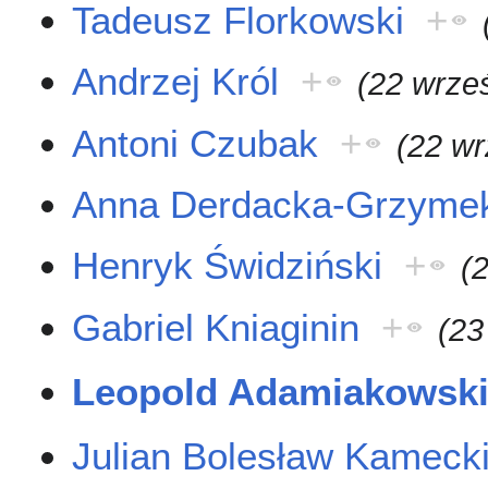
Tadeusz Florkowski
+
Andrzej Król
+
(22 wrze
Antoni Czubak
+
(22 wr
Anna Derdacka-Grzyme
Henryk Świdziński
+
(
Gabriel Kniaginin
+
(23
Leopold Adamiakowsk
Julian Bolesław Kameck