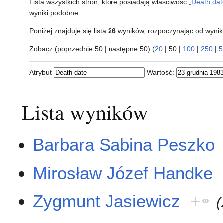
Lista wszystkich stron, które posiadają właściwość „
Death dat
wyniki podobne.
Poniżej znajduje się lista
26
wyników, rozpoczynając od wyni
Zobacz (
poprzednie 50
|
następne 50
) (
20
|
50
|
100
|
250
|
5
Atrybut
Wartość:
Lista wyników
Barbara Sabina Peszko
Mirosław Józef Handke
Zygmunt Jasiewicz
+
(