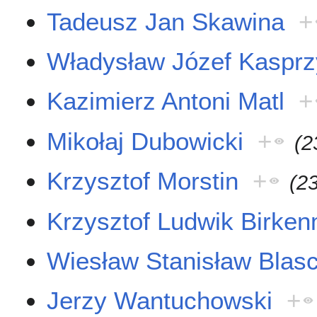
Tadeusz Jan Skawina
+
Władysław Józef Kasprz
Kazimierz Antoni Matl
+
Mikołaj Dubowicki
+
(2
Krzysztof Morstin
+
(2
Krzysztof Ludwik Birken
Wiesław Stanisław Blas
Jerzy Wantuchowski
+