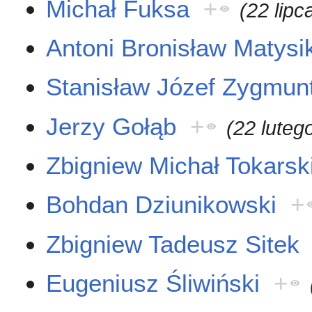
Michał Fuksa
+
(22 lipc
Antoni Bronisław Matysi
Stanisław Józef Zygmun
Jerzy Gołąb
+
(22 luteg
Zbigniew Michał Tokarsk
Bohdan Dziunikowski
+
Zbigniew Tadeusz Sitek
Eugeniusz Śliwiński
+