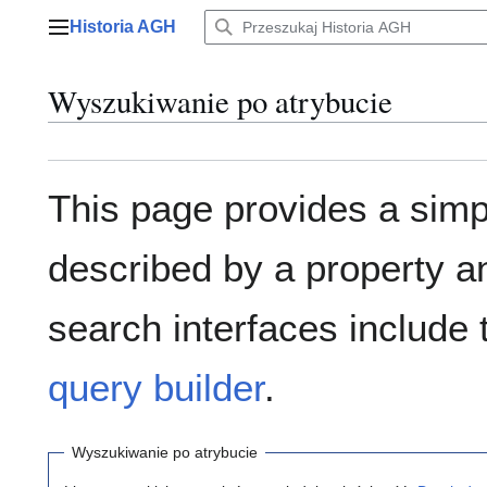
Przejdź
Historia AGH
do
Menu główne
zawartości
Wyszukiwanie po atrybucie
This page provides a sim
described by a property a
search interfaces include
query builder
.
Wyszukiwanie po atrybucie