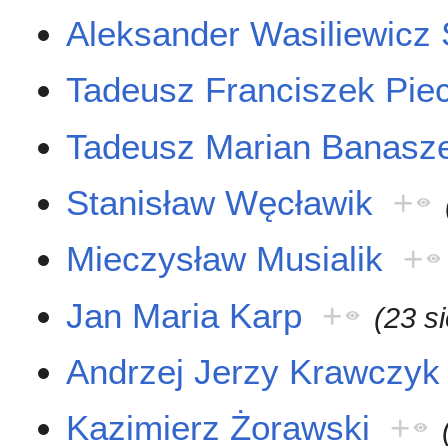
Aleksander Wasiliewicz
Tadeusz Franciszek Pie
Tadeusz Marian Banasz
Stanisław Węcławik
+
Mieczysław Musialik
+
Jan Maria Karp
+
(23 s
Andrzej Jerzy Krawczyk
Kazimierz Żorawski
+