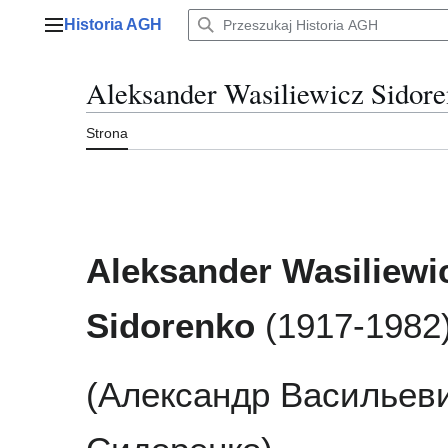
Przejdź
Historia AGH
do
Menu główne
zawartości
Aleksander Wasiliewicz Sidor
Strona
Aleksander Wasiliewi
Sidorenko
(1917-1982
(Александр Васильев