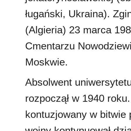
ługański, Ukraina). Zgin
(Algieria) 23 marca 19
Cmentarzu Nowodziew
Moskwie.
Absolwent uniwersytet
rozpoczął w 1940 roku.
kontuzjowany w bitwie
wojny kontynuował dzia