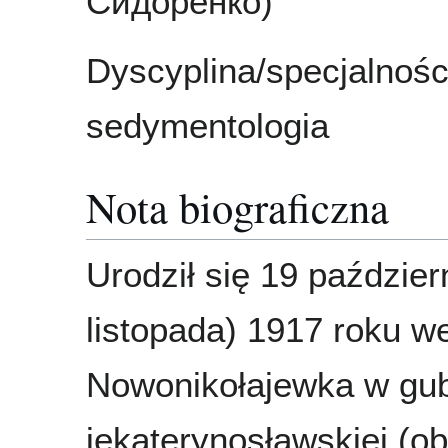
Сидоренко)
Dyscyplina/specjalności
sedymentologia
Nota biograficzna
Urodził się 19 paździer
listopada) 1917 roku w
Nowonikołajewka w gub
jekaterynosławskiej (o