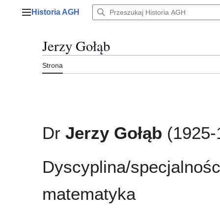
Przejdź
Historia AGH
do
Menu główne
zawartości
Jerzy Gołąb
Strona
Dr
Jerzy Gołąb
(1925-
Dyscyplina/specjalnośc
matematyka