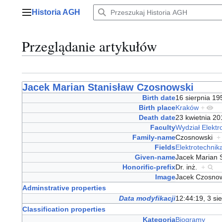
Przejdź
Historia AGH
do
Menu główne
zawartości
Przeglądanie artykułów
Jacek Marian Stanisław Czosnowski
Birth date
16 sierpnia 1
Birth place
Kraków
+
Death date
23 kwietnia 2
Faculty
Wydział Elektro
Family-name
Czosnowski
+
Fields
Elektrotechnik
Given-name
Jacek Marian 
Honorific-prefix
Dr. inż.
+
Image
Jacek Czosno
Adminstrative properties
Data modyfikacji
12:44:19, 3 si
Classification properties
Kategoria
Biogramy