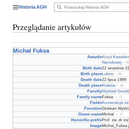
Przejdź
Historia AGH
do
Menu główne
zawartości
Przeglądanie artykułów
Michał Fuksa
Awards
Krzyż Kawalers
Narodowej
+
Birth date
22 września 
Birth place
Łubno
+
Death date
22 lipca 1989
Death place
Kraków
+
Faculty
Wydział Geodez
Family-name
Fuksa
+
Fields
Konstrukcje ż
Function
Dziekan Wydzi
Given-name
Michał
+
Honorific-prefix
Prof. zw. dr in
Image
Michal_Fuksa