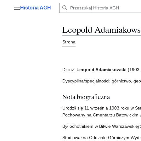
Przejdź
Historia AGH
do
Menu główne
zawartości
Leopold Adamiakows
Strona
Dr inż.
Leopold Adamiakowski
(1903-
Dyscyplina/specjalności: górnictwo, geo
Nota biograficzna
Urodził się 11 września 1903 roku w St
Pochowany na Cmentarzu Batowickim 
Był ochotnikiem w Bitwie Warszawskiej
Studiował na Oddziale Górniczym Wydz