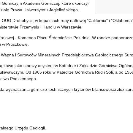
e Górniczym Akademii Górniczej, które ukończył
ziale Prawa Uniwersytetu Jagiellońskiego.
UG Drohobycz, w kopalniach ropy naftowej "California" i "Oklahoma" 
isterstwie Przemysłu i Handlu w Warszawie.
rajowej - Komenda Placu Śródmieście-Południe. W randze podporucznik
 w Pruszkowie.
, Wapna i Surowców Mineralnych Przedsiębiorstwa Geologicznego Sur
tkowo jako starszy asystent w Katedrze i Zakładzie Górnictwa Ogóln
ukiwawczym. Od 1966 roku w Katedrze Górnictwa Rud i Soli, a od 196
ictwa Podziemnego.
a wyznaczania górniczo-technicznych kryteriów bilansowości złóż suro
alnego Urzędu Geologii.