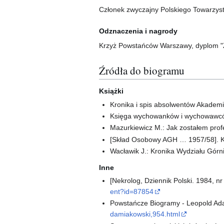
Członek zwyczajny Polskiego Towarzyst
Odznaczenia i nagrody
Krzyż Powstańców Warszawy, dyplom "
Źródła do biogramu
Książki
Kronika i spis absolwentów Akademii
Księga wychowanków i wychowawców
Mazurkiewicz M.: Jak zostałem prof
[Skład Osobowy AGH … 1957/58]. Kr
Wacławik J.: Kronika Wydziału Gór
Inne
[Nekrolog, Dziennik Polski. 1984, nr
ent?id=87854
Powstańcze Biogramy - Leopold Ada
damiakowski,954.html