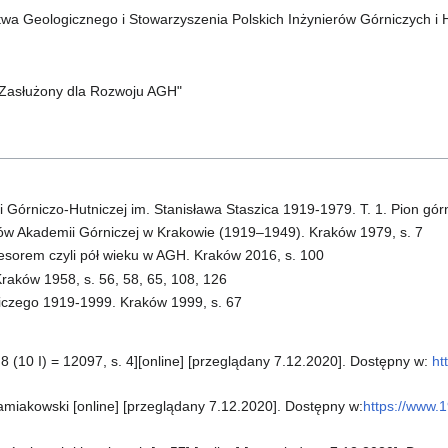
wa Geologicznego i Stowarzyszenia Polskich Inżynierów Górniczych i 
Zasłużony dla Rozwoju AGH"
 Górniczo-Hutniczej im. Stanisława Staszica 1919-1979. T. 1. Pion gór
 Akademii Górniczej w Krakowie (1919–1949). Kraków 1979, s. 7
esorem czyli pół wieku w AGH. Kraków 2016, s. 100
aków 1958, s. 56, 58, 65, 108, 126
niczego 1919-1999. Kraków 1999, s. 67
 8 (10 I) = 12097, s. 4][online] [przeglądany 7.12.2020]. Dostępny w:
ht
miakowski [online] [przeglądany 7.12.2020]. Dostępny w:
https://www.