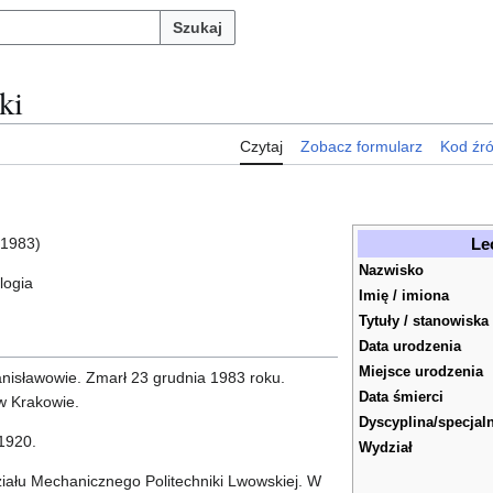
Szukaj
ki
Czytaj
Zobacz formularz
Kod źr
Le
1983)
Nazwisko
logia
Imię / imiona
Tytuły / stanowiska
Data urodzenia
Miejsce urodzenia
anisławowie. Zmarł 23 grudnia 1983 roku.
Data śmierci
w Krakowie.
Dyscyplina/specjal
 1920.
Wydział
iału Mechanicznego Politechniki Lwowskiej. W