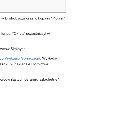
w Drohobyczu oraz w kopalni "Pionier"
a ps. "Okrza" uczestniczył w
owców Skalnych.
ego
Wydziału Górniczego
. Wykładał
9 roku w Zakładzie Górnictwa
wców ilastych ceramiki szlachetnej"