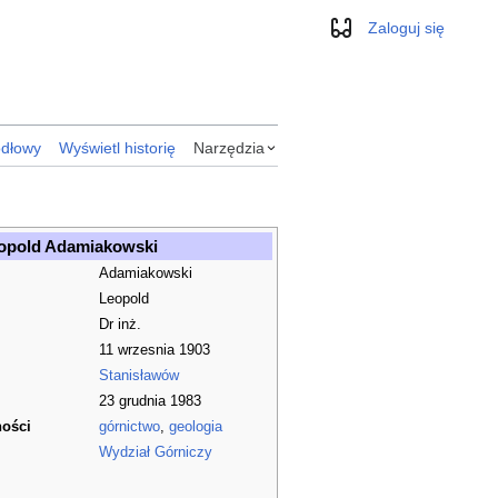
Zaloguj się
Wygląd
ódłowy
Wyświetl historię
Narzędzia
opold Adamiakowski
Adamiakowski
Leopold
Dr inż.
11 wrzesnia 1903
Stanisławów
23 grudnia 1983
ności
górnictwo
,
geologia
Wydział Górniczy