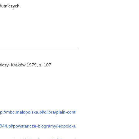
Hutniczych.
niczy. Kraków 1979, s. 107
tp://mbc.malopolska.pl/dlibra/plain-cont
1944.pl/powstancze-biogramy/leopold-a