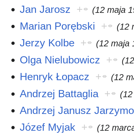
Jan Jarosz
+
(12 maja 1
Marian Porębski
+
(12 
Jerzy Kolbe
+
(12 maja 
Olga Nielubowicz
+
(1
Henryk Łopacz
+
(12 m
Andrzej Battaglia
+
(12
Andrzej Janusz Jarzym
Józef Myjak
+
(12 marc