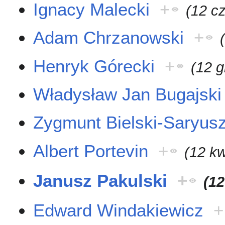
Ignacy Malecki
+
(12 c
Adam Chrzanowski
+
Henryk Górecki
+
(12 g
Władysław Jan Bugajski
Zygmunt Bielski-Saryus
Albert Portevin
+
(12 kw
Janusz Pakulski
+
(12
Edward Windakiewicz
+