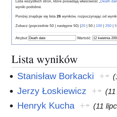
Lista wszystkich stron, które posiadają właściwość „
Death dat
wyniki podobne.
Poniżej znajduje się lista
26
wyników, rozpoczynając od wyni
Zobacz (
poprzednie 50
|
następne 50
) (
20
|
50
|
100
|
250
|
5
Atrybut
Wartość:
Lista wyników
Stanisław Borkacki
+
(
Jerzy Łoskiewicz
+
(11
Henryk Kucha
+
(11 lip