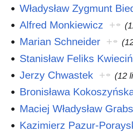
Władysław Zygmunt Bie
Alfred Monkiewicz
+
(1
Marian Schneider
+
(12
Stanisław Feliks Kwieciń
Jerzy Chwastek
+
(12 
Bronisława Kokoszyńsk
Maciej Władysław Grabs
Kazimierz Pazur-Porays