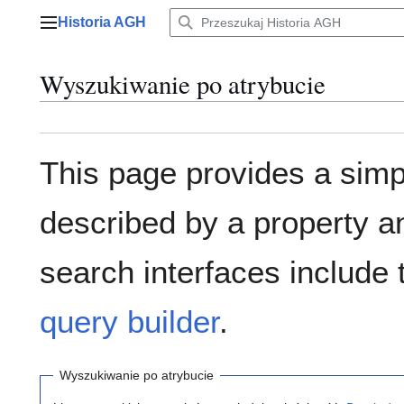
Przejdź
Historia AGH
do
Menu główne
zawartości
Wyszukiwanie po atrybucie
This page provides a sim
described by a property a
search interfaces include
query builder
.
Wyszukiwanie po atrybucie