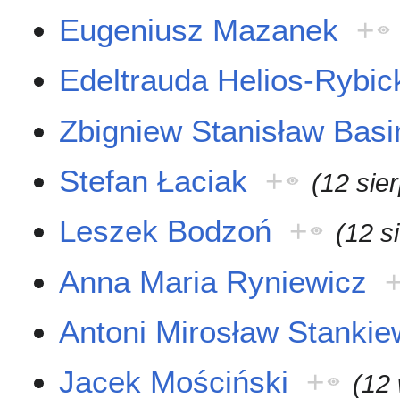
Eugeniusz Mazanek
+
Edeltrauda Helios-Rybic
Zbigniew Stanisław Basi
Stefan Łaciak
+
(12 sie
Leszek Bodzoń
+
(12 s
Anna Maria Ryniewicz
Antoni Mirosław Stankie
Jacek Mościński
+
(12