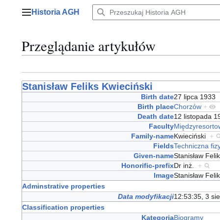
Przejdź
Historia AGH
do
Menu główne
zawartości
Przeglądanie artykułów
Stanisław Feliks Kwieciński
Birth date
27 lipca 1933
Birth place
Chorzów
+
Death date
12 listopada 
Faculty
Międzyresortow
Family-name
Kwieciński
+
Fields
Techniczna fiz
Given-name
Stanisław Fel
Honorific-prefix
Dr inż.
+
Image
Stanisław Feli
Adminstrative properties
Data modyfikacji
12:53:35, 3 si
Classification properties
Kategoria
Biogramy