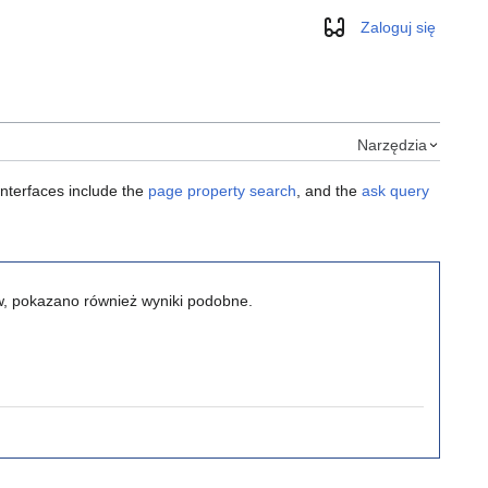
Zaloguj się
Wygląd
Narzędzia
interfaces include the
page property search
, and the
ask query
ów, pokazano również wyniki podobne.