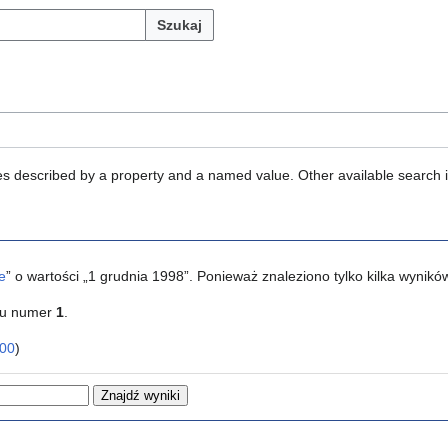
Szukaj
ties described by a property and a named value. Other available search 
e
” o wartości „1 grudnia 1998”. Ponieważ znaleziono tylko kilka wynik
ku numer
1
.
00
)