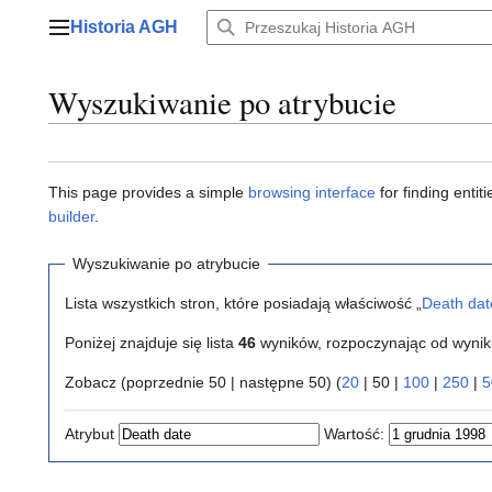
Przejdź
Historia AGH
do
Menu główne
zawartości
Wyszukiwanie po atrybucie
This page provides a simple
browsing interface
for finding enti
builder
.
Wyszukiwanie po atrybucie
Lista wszystkich stron, które posiadają właściwość „
Death dat
Poniżej znajduje się lista
46
wyników, rozpoczynając od wyni
Zobacz (
poprzednie 50
|
następne 50
) (
20
|
50
|
100
|
250
|
5
Atrybut
Wartość: