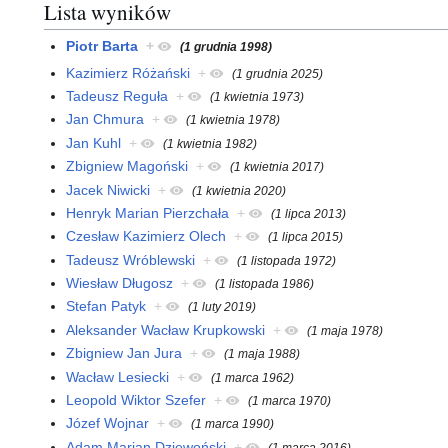
Lista wyników
Piotr Barta
+
(1 grudnia 1998)
Kazimierz Różański
+
(1 grudnia 2025)
Tadeusz Reguła
+
(1 kwietnia 1973)
Jan Chmura
+
(1 kwietnia 1978)
Jan Kuhl
+
(1 kwietnia 1982)
Zbigniew Magoński
+
(1 kwietnia 2017)
Jacek Niwicki
+
(1 kwietnia 2020)
Henryk Marian Pierzchała
+
(1 lipca 2013)
Czesław Kazimierz Olech
+
(1 lipca 2015)
Tadeusz Wróblewski
+
(1 listopada 1972)
Wiesław Długosz
+
(1 listopada 1986)
Stefan Patyk
+
(1 luty 2019)
Aleksander Wacław Krupkowski
+
(1 maja 1978)
Zbigniew Jan Jura
+
(1 maja 1988)
Wacław Lesiecki
+
(1 marca 1962)
Leopold Wiktor Szefer
+
(1 marca 1970)
Józef Wojnar
+
(1 marca 1990)
Adam Marian Dziewoński
+
(1 marca 2016)