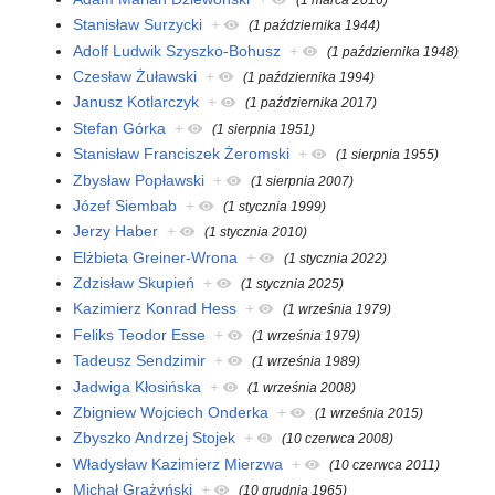
Stanisław Surzycki
+
(1 października 1944)
Adolf Ludwik Szyszko-Bohusz
+
(1 października 1948)
Czesław Żuławski
+
(1 października 1994)
Janusz Kotlarczyk
+
(1 października 2017)
Stefan Górka
+
(1 sierpnia 1951)
Stanisław Franciszek Żeromski
+
(1 sierpnia 1955)
Zbysław Popławski
+
(1 sierpnia 2007)
Józef Siembab
+
(1 stycznia 1999)
Jerzy Haber
+
(1 stycznia 2010)
Elżbieta Greiner-Wrona
+
(1 stycznia 2022)
Zdzisław Skupień
+
(1 stycznia 2025)
Kazimierz Konrad Hess
+
(1 września 1979)
Feliks Teodor Esse
+
(1 września 1979)
Tadeusz Sendzimir
+
(1 września 1989)
Jadwiga Kłosińska
+
(1 września 2008)
Zbigniew Wojciech Onderka
+
(1 września 2015)
Zbyszko Andrzej Stojek
+
(10 czerwca 2008)
Władysław Kazimierz Mierzwa
+
(10 czerwca 2011)
Michał Grażyński
+
(10 grudnia 1965)