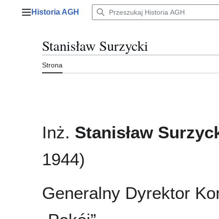
Przejdź
Historia AGH
do
Menu główne
zawartości
Stanisław Surzycki
Strona
Inż.
Stanisław Surzyc
1944)
Generalny Dyrektor Ko