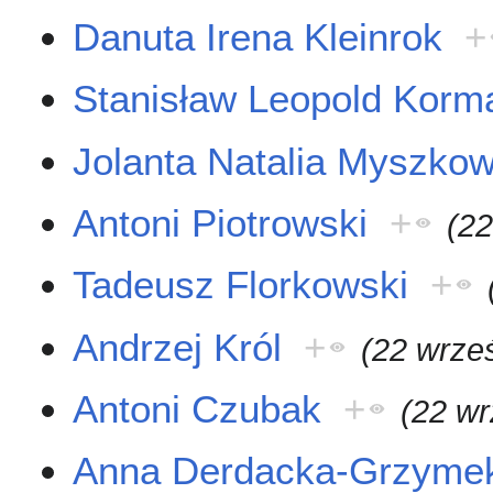
Danuta Irena Kleinrok
+
Stanisław Leopold Korm
Jolanta Natalia Myszko
Antoni Piotrowski
+
(22
Tadeusz Florkowski
+
Andrzej Król
+
(22 wrze
Antoni Czubak
+
(22 wr
Anna Derdacka-Grzyme