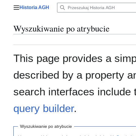
Przejdź
Historia AGH
do
Menu główne
zawartości
Wyszukiwanie po atrybucie
This page provides a sim
described by a property a
search interfaces include
query builder
.
Wyszukiwanie po atrybucie