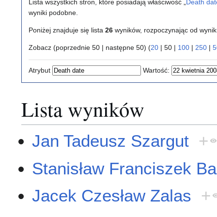
Lista wszystkich stron, które posiadają właściwość „
Death dat
wyniki podobne.
Poniżej znajduje się lista
26
wyników, rozpoczynając od wyni
Zobacz (
poprzednie 50
|
następne 50
) (
20
|
50
|
100
|
250
|
5
Atrybut
Wartość:
Lista wyników
Jan Tadeusz Szargut
+
Stanisław Franciszek Ba
Jacek Czesław Zalas
+