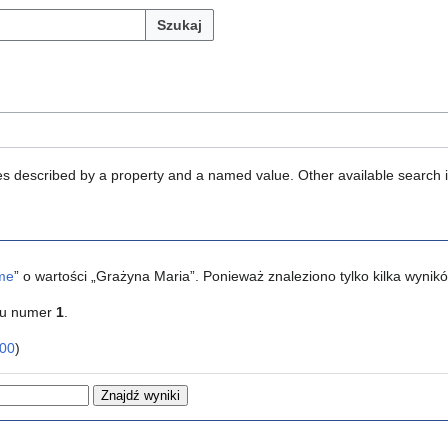
Szukaj
ties described by a property and a named value. Other available search 
me
” o wartości „Grażyna Maria”. Ponieważ znaleziono tylko kilka wyni
ku numer
1
.
00
)