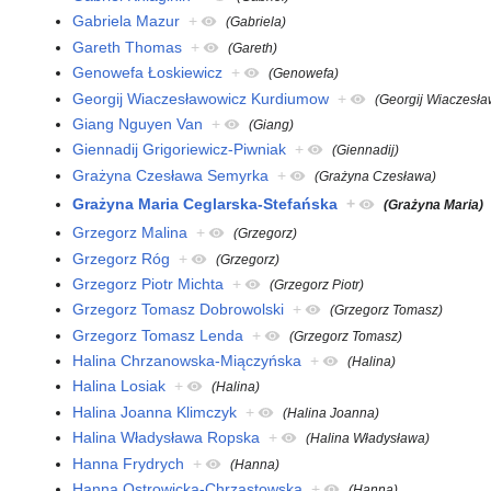
Gabriela Mazur
+
(Gabriela)
Gareth Thomas
+
(Gareth)
Genowefa Łoskiewicz
+
(Genowefa)
Georgij Wiaczesławowicz Kurdiumow
+
(Georgij Wiaczesł
Giang Nguyen Van
+
(Giang)
Giennadij Grigoriewicz-Piwniak
+
(Giennadij)
Grażyna Czesława Semyrka
+
(Grażyna Czesława)
Grażyna Maria Ceglarska-Stefańska
+
(Grażyna Maria)
Grzegorz Malina
+
(Grzegorz)
Grzegorz Róg
+
(Grzegorz)
Grzegorz Piotr Michta
+
(Grzegorz Piotr)
Grzegorz Tomasz Dobrowolski
+
(Grzegorz Tomasz)
Grzegorz Tomasz Lenda
+
(Grzegorz Tomasz)
Halina Chrzanowska-Miączyńska
+
(Halina)
Halina Losiak
+
(Halina)
Halina Joanna Klimczyk
+
(Halina Joanna)
Halina Władysława Ropska
+
(Halina Władysława)
Hanna Frydrych
+
(Hanna)
Hanna Ostrowicka-Chrząstowska
+
(Hanna)