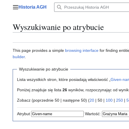
Przejdź
Historia AGH
do
Menu główne
zawartości
Wyszukiwanie po atrybucie
This page provides a simple
browsing interface
for finding enti
builder
.
Wyszukiwanie po atrybucie
Lista wszystkich stron, które posiadają właściwość „
Given-na
Poniżej znajduje się lista
26
wyników, rozpoczynając od wyni
Zobacz (
poprzednie 50
|
następne 50
) (
20
|
50
|
100
|
250
|
5
Atrybut
Wartość: