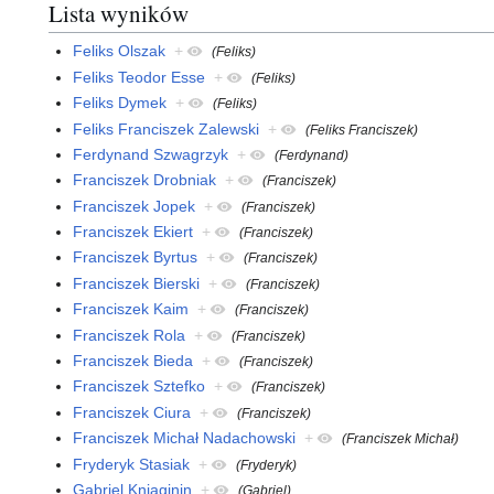
Lista wyników
Feliks Olszak
+
(Feliks)
Feliks Teodor Esse
+
(Feliks)
Feliks Dymek
+
(Feliks)
Feliks Franciszek Zalewski
+
(Feliks Franciszek)
Ferdynand Szwagrzyk
+
(Ferdynand)
Franciszek Drobniak
+
(Franciszek)
Franciszek Jopek
+
(Franciszek)
Franciszek Ekiert
+
(Franciszek)
Franciszek Byrtus
+
(Franciszek)
Franciszek Bierski
+
(Franciszek)
Franciszek Kaim
+
(Franciszek)
Franciszek Rola
+
(Franciszek)
Franciszek Bieda
+
(Franciszek)
Franciszek Sztefko
+
(Franciszek)
Franciszek Ciura
+
(Franciszek)
Franciszek Michał Nadachowski
+
(Franciszek Michał)
Fryderyk Stasiak
+
(Fryderyk)
Gabriel Kniaginin
+
(Gabriel)